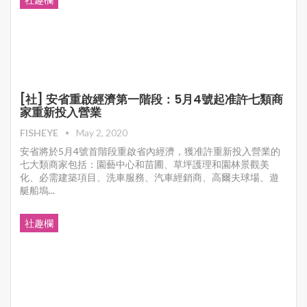
[社] 安省重啟經濟第一階段：5月4號起准許七類商
家重新投入營業
FISHEYE
May 2, 2020
安省將於5月4號首階段重啟省內經濟，獲准許重新投入營業的
七大類商家包括：園藝中心和苗圃、草坪護理和園林景觀美
化、必需建築項目、洗車服務、汽車經銷商、高爾夫球場、遊
艇船塢...
社趣欄