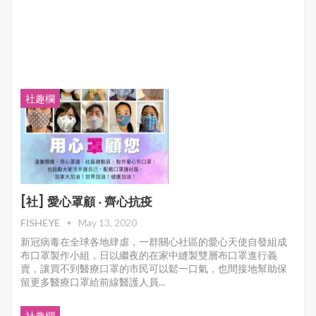
社趣欄
[社] 愛心罩顧 ‧ 齊心抗疫
FISHEYE
May 13, 2020
新冠病毒在全球各地肆虐，一群關心社區的愛心天使自發組成
布口罩製作小組，日以繼夜的在家中縫製雙層布口罩進行義
賣，讓買不到醫療口罩的市民可以鬆一口氣，也間接地幫助保
留更多醫療口罩給前線醫護人員...
社趣欄