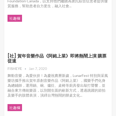
Foundation Canada，以支持他們繼續為唐氏綜合症患者提供優
質服務，幫助患者自力更生，融入社會...
社趣欄
[社] 賀年音樂作品《阿銘上菜》即將熱鬧上演 購票
從速
FISHEYE
Jan 7, 2020
舞動音樂，為愛伙拚！為慶祝農曆新歲，LunarFest 特別與采風
樂坊攜手推出賀年原創音樂作品《阿銘上菜》，國樂手們化身
為總鋪師，運用鍋、碗、爐灶、桌椅等廚具發出敲打聲響，並
融合東方傳統樂器，以別開生面的嶄新方式，透過跳躍的節拍
及樂手的肢體表演，演繹台灣熱鬧的辦桌文化...
社趣欄