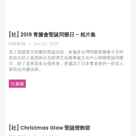
[社] 2019 青籐會聖誕同樂日 – 相片集
FISHEYE
Dec 21, 2019
為了迎接普天同慶的聖誕佳節，多倫多台灣同鄉青籐會今天特
別在位於士嘉堡的台北經濟文化辦事處文化中心舉辦聖誕同樂
日，除了迎來眾多台僑長者，更邀請了日本耆老會的一班老人
家前去共慶佳節...
社趣欄
[社] Christmas Glow 聖誕燈飾節