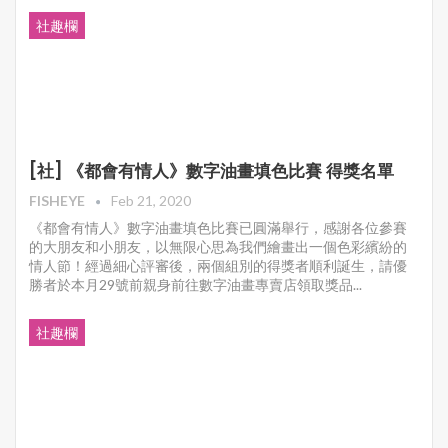
社趣欄
[社] 《都會有情人》數字油畫填色比賽 得獎名單
FISHEYE
Feb 21, 2020
《都會有情人》數字油畫填色比賽已圓滿舉行，感謝各位參賽
的大朋友和小朋友，以無限心思為我們繪畫出一個色彩繽紛的
情人節！經過細心評審後，兩個組別的得獎者順利誕生，請優
勝者於本月29號前親身前往數字油畫專賣店領取獎品...
社趣欄