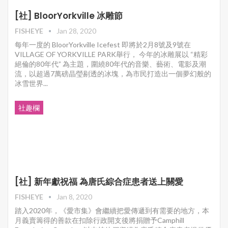
[社] BloorYorkville 冰雕節
FISHEYE
Jan 28, 2020
每年一度的 BloorYorkville Icefest 即將於2月8號及9號在
VILLAGE OF YORKVILLE PARK舉行， 今年的冰雕展以 “精彩
絕倫的80年代” 為主題，圍繞80年代的音樂、藝術、電影及潮
流，以超過7萬磅晶瑩剔透的冰塊，為市民打造出一個夢幻般的
冰雪世界...
社趣欄
[社] 新年獻祝福 為唐氏綜合症患者送上關愛
FISHEYE
Jan 8, 2020
踏入2020年，《愛市集》會繼續把愛傳遞到有需要的地方，本
月義賣籌得的善款在扣除行政開支後將捐贈予Camphill