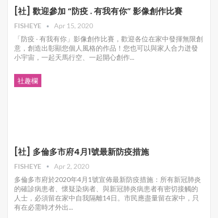
[社] 歡迎參加 “防疫 . 有我有你” 影像創作比賽
FISHEYE
Apr 15, 2020
「防疫 ‧ 有我有你」影像創作比賽，歡迎各位在家中發揮無限創
意，創造出彰顯您個人風格的作品！您也可以與家人合力迸發
小宇宙，一起天馬行空、一起開心創作...
社趣欄
[社] 多倫多市府4月1號最新防疫措施
FISHEYE
Apr 2, 2020
多倫多市府於2020年4月1號宣佈最新防疫措施：所有新冠肺炎
的確診病患者、懷疑染病者、與新冠肺炎病患者有密切接觸的
人士，必須留在家中自我隔離14日。市民應盡量留在家中，只
有在必需時才外出...