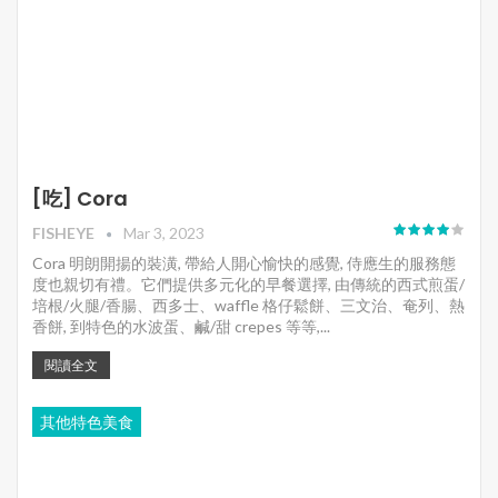
[吃] Cora
FISHEYE
Mar 3, 2023
Cora 明朗開揚的裝潢, 帶給人開心愉快的感覺, 侍應生的服務態
度也親切有禮。它們提供多元化的早餐選擇, 由傳統的西式煎蛋/
培根/火腿/香腸、西多士、waffle 格仔鬆餅、三文治、奄列、熱
香餅, 到特色的水波蛋、鹹/甜 crepes 等等,...
閱讀全文
其他特色美食