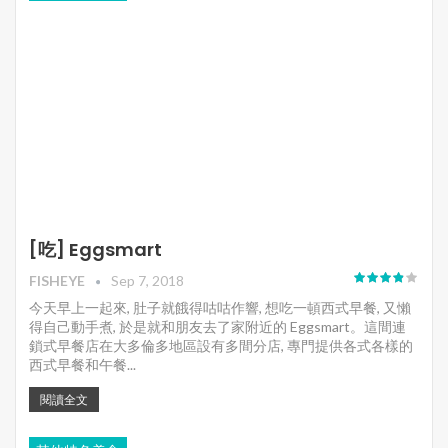
[吃] Eggsmart
FISHEYE
Sep 7, 2018
今天早上一起來, 肚子就餓得咕咕作響, 想吃一頓西式早餐, 又懶
得自己動手煮, 於是就和朋友去了家附近的 Eggsmart。這間連
鎖式早餐店在大多倫多地區設有多間分店, 專門提供各式各樣的
西式早餐和午餐...
閱讀全文