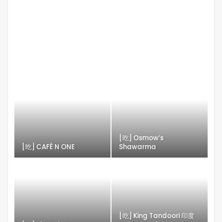
[吃] Osmow’s
[吃] CAFÉ N ONE
Shawarma
[吃] King Tandoori 印度