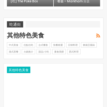
[吃] The Poke Box
餐廳 – Markham 分店
吃通街
其他特色美食
中式美食
任點任吃
台式餐飲
快餐精選
日韓料理
東南亞風味
港式茶餐
火鍋推介
甜品/小吃
素食美饌
西式料理
其他特色美食