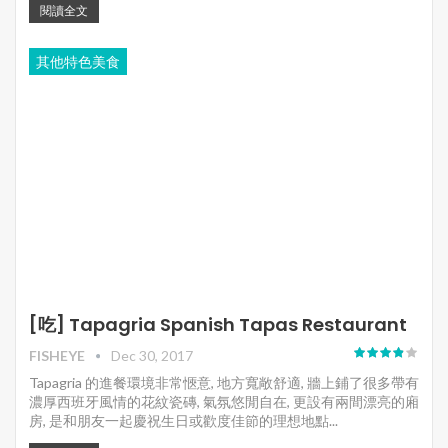
閱讀全文
其他特色美食
[吃] Tapagria Spanish Tapas Restaurant
FISHEYE
Dec 30, 2017
Tapagria 的進餐環境非常愜意, 地方寬敞舒適, 牆上鋪了很多帶有
濃厚西班牙風情的花紋瓷磚, 氣氛悠閒自在, 更設有兩間漂亮的廂
房, 是和朋友一起慶祝生日或歡度佳節的理想地點...