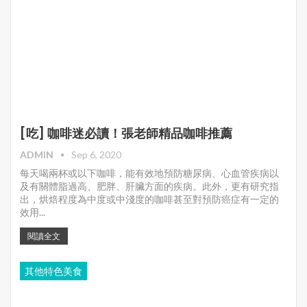
[吃] 咖啡迷必讀！張老師精品咖啡推薦
ADMIN
Sep 6, 2020
每天喝兩杯或以下咖啡，能有效地預防糖尿病、心血管疾病以
及有關體脂過高、肥胖、肝臟方面的疾病。此外，更有研究指
出，烘焙程度為中度或中淺度的咖啡甚至對預防癌症有一定的
效用...
閱讀全文
其他特色美食