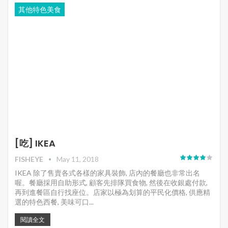
其他特色美食
[吃] IKEA
FISHEYE
May 11, 2018
IKEA 除了售賣各式各樣的家具裝飾, 店內的餐廳也非常出名
喔。餐廳採用自助形式, 顧客先排隊買食物, 然後在收銀處付款,
再到進餐區自行找座位。店家以極為划算的平民化價格, 供應精
選的特色西餐, 美味可口...
閱讀全文