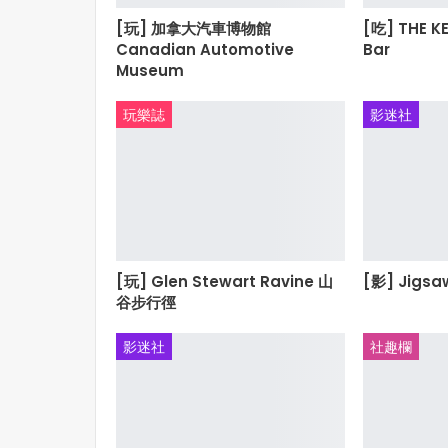
[玩] 加拿大汽車博物館
[吃] THE K
Canadian Automotive
Bar
Museum
玩樂誌
影迷社
[玩] Glen Stewart Ravine 山
[影] Jigsa
谷步行徑
影迷社
社趣欄