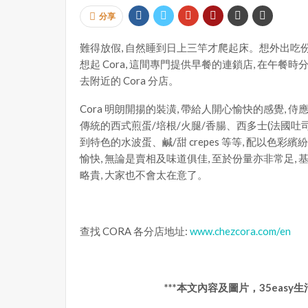
分享
難得放假, 自然睡到日上三竿才爬起床。想外出吃
想起 Cora, 這間專門提供早餐的連鎖店, 在午餐
去附近的 Cora 分店。
Cora 明朗開揚的裝潢, 帶給人開心愉快的感覺,
傳統的西式煎蛋/培根/火腿/香腸、西多士(法國吐司)、
到特色的水波蛋、鹹/甜 crepes 等等, 配以色
愉快, 無論是賣相及味道俱佳, 至於份量亦非常足,
略貴, 大家也不會太在意了。
查找 CORA 各分店地址:
www.chezcora.com/en
***本文內容及圖片，35eas