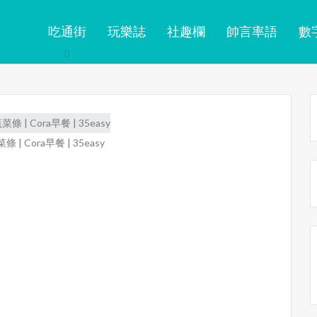
吃通街
玩樂誌
社趣欄
帥言率語
數
| Cora早餐 | 35easy