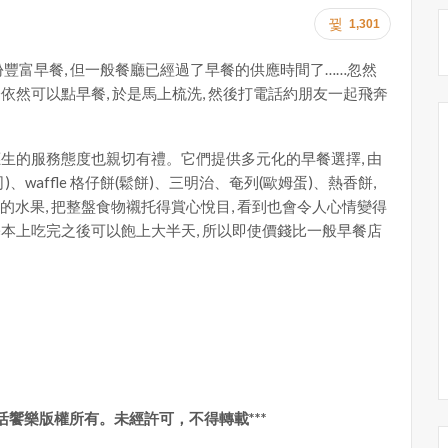
1,301
份豐富早餐, 但一般餐廳已經過了早餐的供應時間了……忽然
時分依然可以點早餐, 於是馬上梳洗, 然後打電話約朋友一起飛奔
 侍應生的服務態度也親切有禮。它們提供多元化的早餐選擇, 由
waffle 格仔餅(鬆餅)、三明治、奄列(歐姆蛋)、熱香餅,
彩繽紛的水果, 把整盤食物襯托得賞心悅目, 看到也會令人心情變得
 基本上吃完之後可以飽上大半天, 所以即使價錢比一般早餐店
y生活饗樂版權所有。未經許可，不得轉載***