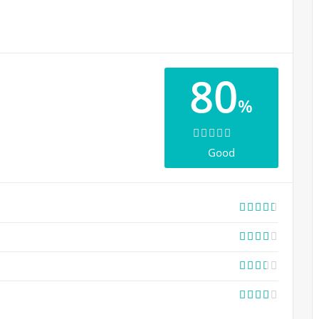
80
%
Good