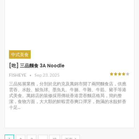
中式美食
[吃] 三品麵食 3A Noodle
FISHEYE
Sep 23, 2025
三品拓展業務，分別於北約克及萬錦市開了兩間麵食店，供應
雲吞、水餃、鯪魚球、墨魚丸、牛腩、牛雜、牛筋、豬手等港
式美食。萬錦店的裝修採用傳統香港雲吞麵店格局，簡約整
潔，食物方面，大大顆的鮮蝦雲吞爽口彈牙，飽滿的水餃鮮香
十足...