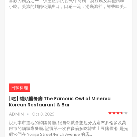
喜歡的麵店之一，供應正宗的台式牛肉麵、臭豆腐及其他風味
小吃。美濃的麵條Q彈爽口，口感一流；湯底濃郁，鮮香味美...
日韓料理
[吃] 貓頭鷹餐廳 The Famous Owl of Minerva
Korean Restaurant & Bar
ADMIN
Oct 8, 2025
說到本市道地的韓國餐廳, 很自然就會想起分店遍布多倫多及萬
錦市的貓頭鷹餐廳, 記得第一次在多倫多吃韓式土豆豬骨湯, 是光
顧它們在 Yonge Street/Finch Avenue 的店...