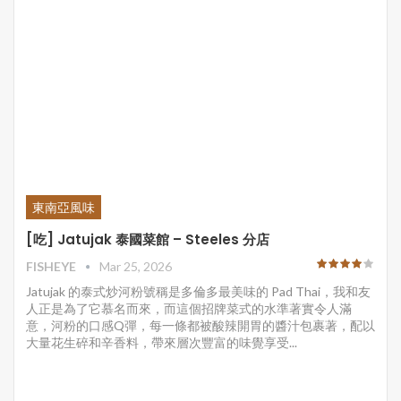
東南亞風味
[吃] Jatujak 泰國菜館 – Steeles 分店
FISHEYE
Mar 25, 2026
Jatujak 的泰式炒河粉號稱是多倫多最美味的 Pad Thai，我和友
人正是為了它慕名而來，而這個招牌菜式的水準著實令人滿
意，河粉的口感Q彈，每一條都被酸辣開胃的醬汁包裹著，配以
大量花生碎和辛香料，帶來層次豐富的味覺享受...