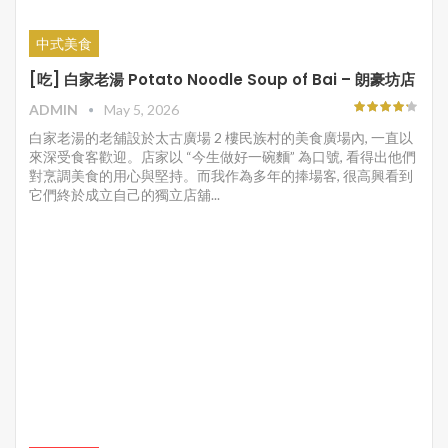
中式美食
[吃] 白家老湯 Potato Noodle Soup of Bai – 朗豪坊店
ADMIN
May 5, 2026
白家老湯的老舖設於太古廣場 2 樓民族村的美食廣場內, 一直以
來深受食客歡迎。店家以 “今生做好一碗麵” 為口號, 看得出他們
對烹調美食的用心與堅持。而我作為多年的捧場客, 很高興看到
它們終於成立自己的獨立店舖...