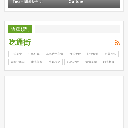
Tea – 朗豪坊分店
Culture
選擇類別
吃通街
中式美食
任點任吃
其他特色美食
台式餐飲
快餐精選
日韓料理
東南亞風味
港式茶餐
火鍋推介
甜品/小吃
素食美饌
西式料理