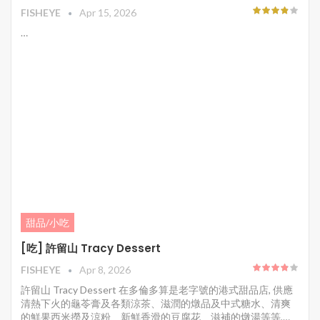
FISHEYE
Apr 15, 2026
…
甜品/小吃
[吃] 許留山 Tracy Dessert
FISHEYE
Apr 8, 2026
許留山 Tracy Dessert 在多倫多算是老字號的港式甜品店, 供應
清熱下火的龜苓膏及各類涼茶、滋潤的燉品及中式糖水、清爽
的鮮果西米撈及涼粉、新鮮香滑的豆腐花、滋補的燉湯等等,…