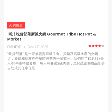
火鍋推介
[吃] 吃貨部落新派火鍋 Gourmet Tribe Hot Pot &
Market
FISHEYE
Dec 27, 2025
"吃貨部落" 是一家兼賣壽司級生食、貝類及高級水產的火鍋
店，於是和朋友在午餐時段前去一試究竟。我們點了$19.99 (每
人)的午市特價套餐，每人可各選2碟肉類，至於蔬菜和甜品則是
自助式的任拿任吃...