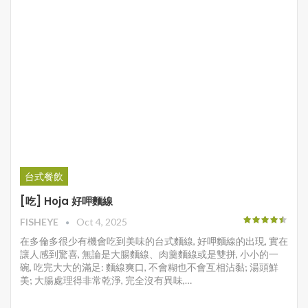
台式餐飲
[吃] Hoja 好呷麵線
FISHEYE
Oct 4, 2025
在多倫多很少有機會吃到美味的台式麵線, 好呷麵線的出現, 實在
讓人感到驚喜, 無論是大腸麵線、肉羹麵線或是雙拼, 小小的一
碗, 吃完大大的滿足: 麵線爽口, 不會糊也不會互相沾黏; 湯頭鮮
美; 大腸處理得非常乾淨, 完全沒有異味,…