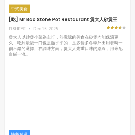
中式美食
[吃] Mr Bao Stone Pot Restaurant 煲大人砂煲王
FISHEYE
Dec 15, 2025
煲大人以砂煲小菜為主打，熱騰騰的美食在砂煲內能保溫更
久，吃到最後一口也是熱乎乎的，是多倫多冬季外出用餐時一
個不錯的選擇。在調味方面，煲大人走重口味的路線，用來配
白飯一流...
快餐精選