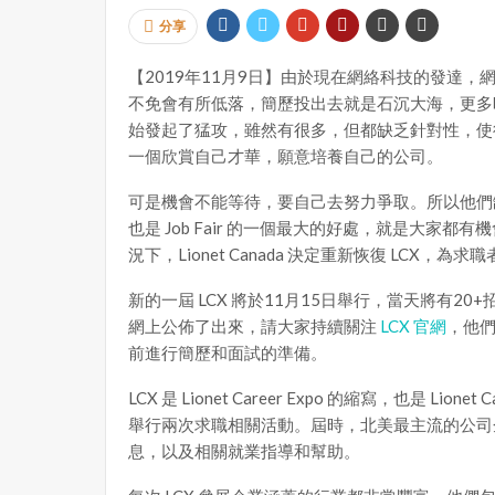
分享
【2019年11月9日】由於現在網絡科技的發達
不免會有所低落，簡歷投出去就是石沉大海，更多時候連
始發起了猛攻，雖然有很多，但都缺乏針對性，使
一個欣賞自己才華，願意培養自己的公司。
可是機會不能等待，要自己去努力爭取。所以他們
也是 Job Fair 的一個最大的好處，就是大
況下，Lionet Canada 決定重新恢復 LCX
新的一屆 LCX 將於11月15日舉行，當天將有
網上公佈了出來，請大家持續關注
LCX 官網
，他
前進行簡歷和面試的準備。
LCX 是 Lionet Career Expo 的縮寫，也是 Lio
舉行兩次求職相關活動。屆時，北美最主流的公司
息，以及相關就業指導和幫助。