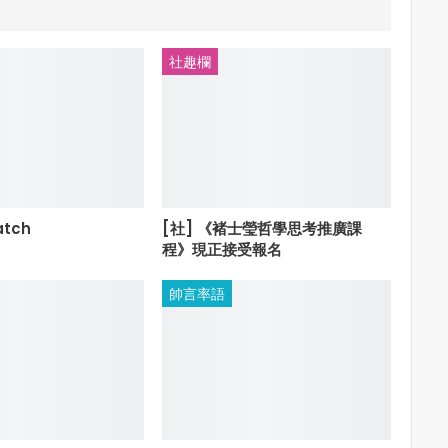
社趣欄
atch
[社] 《褚士瑩哲學思考推廣課
程》現正接受報名
帥言率語