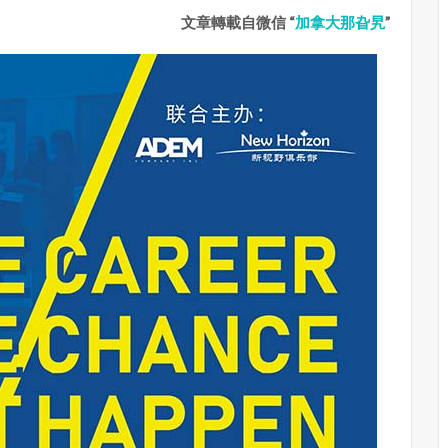
文章轉載自微信 “
加拿大那旮旯
”