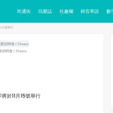
吃通街
玩樂誌
社趣欄
帥言率語
數
月15號舉行
業招聘會 | 35easy
即將於11月15號舉行