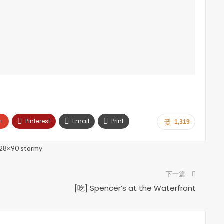
+
Pinterest
Email
Print
1,319
下一篇
[吃] Spencer’s at the Waterfront