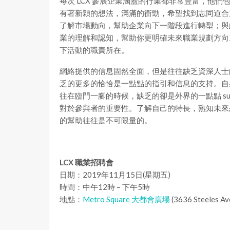
每次 LCX 參展企業涵蓋的行業都非常豐富，他
有著新穎的想法，滿滿的衝勁，希望找到志同道合
了解市場動向，幫助企業向下一階段進行轉型；與
業的理解和認知，幫助你更明確未來職業規劃方向
下活動的職責所在。
網絡提供的信息固然全面，但是往往缺乏資深人士
乏的更多的恰恰是一點點的指引和信息的支持。自
往在臨門一腳的時候，缺乏的卻是外界的一點點 sup
對於參與者的重要性。了解自己的特長，熟知未來
的幫助往往是不可限量的。
LCX 職業招聘會
日期：2019年11月15日(星期五)
時間：中午12時 – 下午5時
地點：
Metro Square 大都會廣場
(3636 Steeles Av