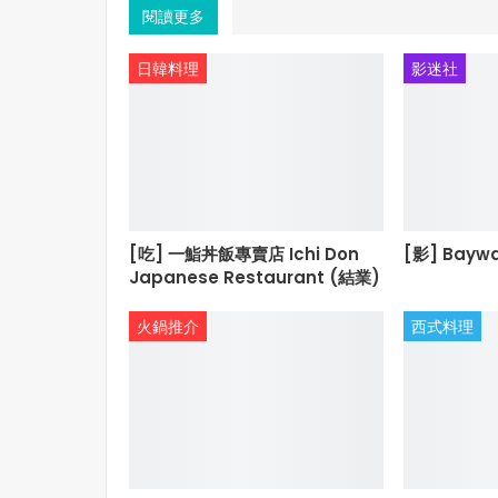
閱讀更多
日韓料理
影迷社
[吃] 一鮨丼飯專賣店 Ichi Don
[影] Bayw
Japanese Restaurant (結業)
火鍋推介
西式料理