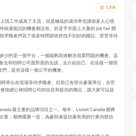
1,319
，網上找工作成為了主流，但是極低的成功率也讓很多人心情
面試的機會都沒有。於是乎市面上大量的 job fair 開
得求職者們花了很多時間卻依然找不到好的職位。苦苦等待
缺少的是一個平台，一個能夠高效解決就業問題的機會。這
家都有機會去和招聘公司面對面的去談，去介紹自己。在這樣一個情
，為求職者們，提供這樣一個公平的機會。
20+招聘單位在現場等待求職者。目前已有部分參展單位，在官
們會陸續公佈招聘公司的信息和提供的職位，讓大家可以提
net Canada 最主要的品牌項目之一。每年，Lionet Canada 都將
企業，都將匯聚一堂，為參與者提供最有用的行業內部信