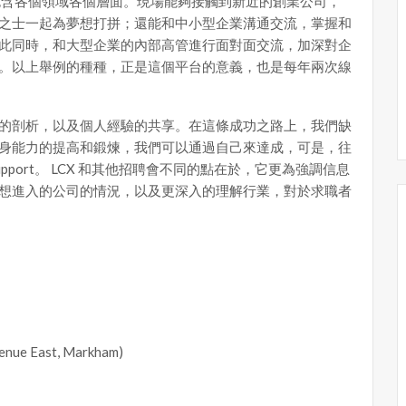
們包含各個領域各個層面。現場能夠接觸到新近的創業公司，
之士一起為夢想打拼；還能和中小型企業溝通交流，掌握和
此同時，和大型企業的內部高管進行面對面交流，加深對企
。以上舉例的種種，正是這個平台的意義，也是每年兩次線
的剖析，以及個人經驗的共享。在這條成功之路上，我們缺
身能力的提高和鍛煉，我們可以通過自己來達成，可是，往
port。 LCX 和其他招聘會不同的點在於，它更為強調信息
想進入的公司的情況，以及更深入的理解行業，對於求職者
enue East, Markham)