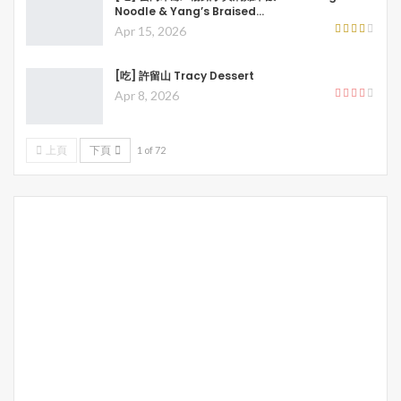
Noodle & Yang’s Braised…
Apr 15, 2026
[吃] 許留山 Tracy Dessert
Apr 8, 2026
上頁
下頁
1 of 72