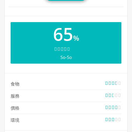
融入五穀蔬菜，務求令食客吃得更健康，這點值得一讚！
該店亦設有粉、麵、飯類，中午時段更提供特價精選午
餐，在同區可算是非常超值。服務水準方面則有待改善。
65
%
地址: 328 Highway 7 East, Unit 18, Richmond Hill, ON L4B
1A1
電話: 289-597-0099
So-So
***本文內容及圖片，35easy生活饗樂版權所有。未經許
食物
可，不得轉載***
服務
價格
環境