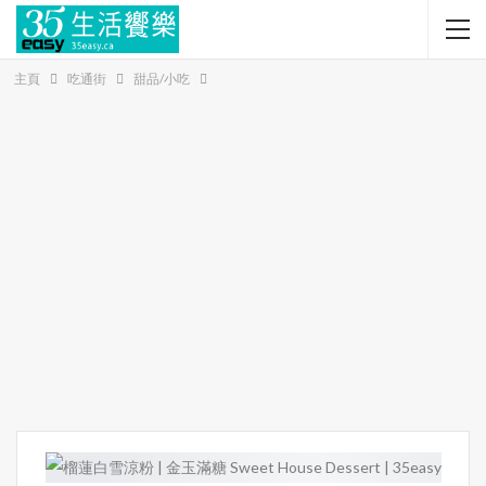
主頁
吃通街
甜品/小吃