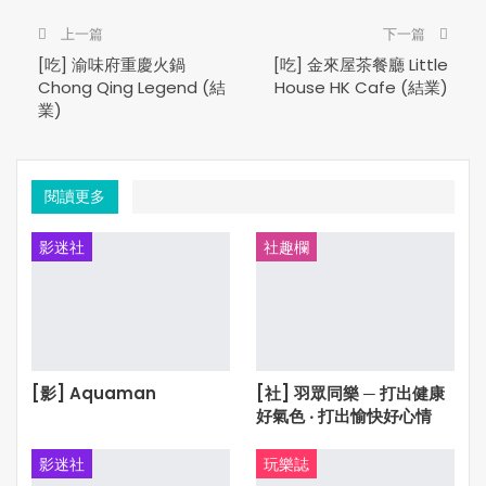
上一篇
下一篇
[吃] 渝味府重慶火鍋
[吃] 金來屋茶餐廳 Little
Chong Qing Legend (結
House HK Cafe (結業)
業)
閱讀更多
影迷社
社趣欄
[影] Aquaman
[社] 羽眾同樂 ─ 打出健康
好氣色 ‧ 打出愉快好心情
影迷社
玩樂誌