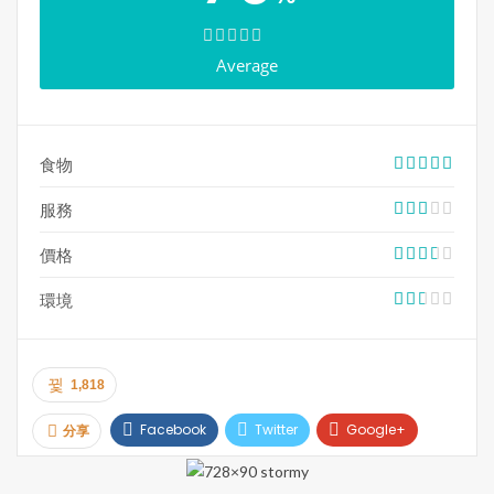
Average
食物
服務
價格
環境
1,818
Facebook
Twitter
Google+
分享
Pinterest
Email
Print