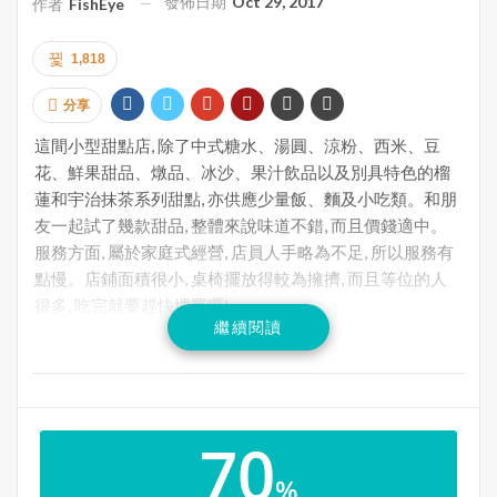
發佈日期
Oct 29, 2017
作者
FishEye
1,818
分享
這間小型甜點店, 除了中式糖水、湯圓、涼粉、西米、豆
花、鮮果甜品、燉品、冰沙、果汁飲品以及別具特色的榴
蓮和宇治抹茶系列甜點, 亦供應少量飯、麵及小吃類。和朋
友一起試了幾款甜品, 整體來說味道不錯, 而且價錢適中。
服務方面, 屬於家庭式經營, 店員人手略為不足, 所以服務有
點慢。店鋪面積很小, 桌椅擺放得較為擁擠, 而且等位的人
很多, 吃完就要趕快埋單囉!
繼續閱讀
地址: 7750 Birchmount Road, Unit 6, Markham, Ontario
電話: 905-604-3582
70
臉書:
https://www.facebook.com/Sweethousedessert/
%