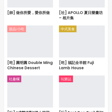
[帥] 做你所愛，愛你所做
[社] APOLLO 夏日樂畫坊
– 相片集
甜品/小吃
中式美食
[吃] 圓明圓 Double Ming
[吃] 福記全羊館 Fuji
Chinese Dessert
Lamb House
社趣欄
玩樂誌