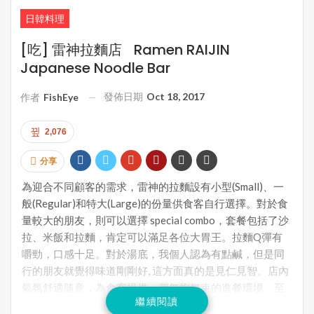
日韓料理
[吃] 雷神拉麵店 Ramen RAIJIN
Japanese Noodle Bar
發佈日期
Oct 18, 2017
作者
FishEye
2,076
分享
為迎合不同顧客的需求，雷神的拉麵設有小型(Small)、一
般(Regular)和特大(Large)的份量供食客自行選擇。對於食
量較大的朋友，則可以選擇 special combo，套餐包括了沙
拉、米飯和拉麵，肯定可以滿足各位大胃王。拉麵Q彈有
嚼勁，口感十足。對於湯底，我個人認為有點鹹，但是同
行的朋友就覺得味道剛剛好, 這方面真的是見仁見智。店內
氣氛舒適隨意，為食客提供一個無拘無束的進餐環境。至
繼續閱讀
於價錢方面則有點小貴，但還可以接受。