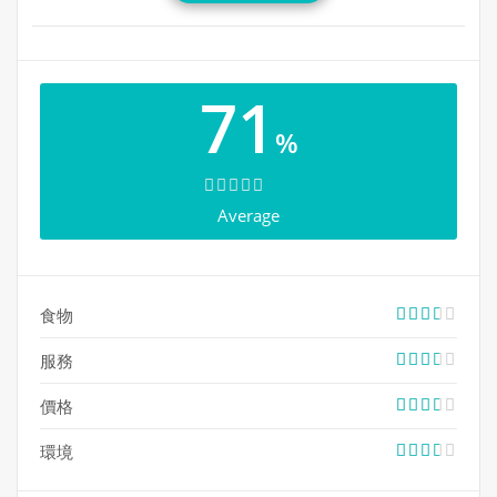
地址：24 Wellesley Steet West Rear, Toronto ON M4Y
71
2X6
電話：647-348-0667
%
營業：星期日至四 11:30am-12am; 星期五及六 11:30am-
1am
網站：
http://www.zakkushi.com/raijin/
Average
食物
服務
價格
環境