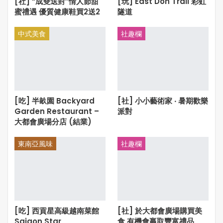
[社] “成雙送對”情人節甜
[玩] East Don Trail 彩虹
蜜禮遇 優質健康鞋買2送2
隧道
中式美食
社趣欄
[吃] 半畝園 Backyard
[社] 小小藝術家 ‧ 暑期歡樂
Garden Restaurant –
派對
大都會廣場分店 (結業)
東南亞風味
社趣欄
[吃] 西貢星高級越南菜館
[社] 於大都會廣場購買美
Saigon Star
食 有機會贏取豐富禮品