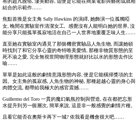
有的超凡脫俗, 淒美動容, 這便是它能在商業電影與藝術成就相
結合的示範作……
焦點首推是女主角 Sally Hawkins 的演繹, 她飾演一位孤獨啞
女, 晚間在實驗室作清潔女工, 感覺沒有人能明白她的世界, 沒
能分享只能孤單孤寂地活在自己一人世界地重覆乏味人生……
直至她在實驗室內遇見了那個機密實驗品人魚生物, 而讓她頓
時找到了和它分享心靈的奇特唯美愛情, 那種非物質形態的至
死不渝之愛, 完全無視世間物理形態就好比以水的形態去作比
喻……
單單是如此這般的劇情意識形態內容, 便是它能橫掃獎項的主
因。女主角的孤寂感, 人魚生物的神秘, 那種超越心靈的身心與
肉體交流, 都帶給我極大的感官震撼……
Guillermo del Toro 一貫的魔幻氣氛控制與營造, 在在都把忘形
水提升到另一個層次, 簡單來說, 這是非一般感覺的劇情片種。
且看它能否在奧斯卡再下一城? 依我看是機會很大吧……