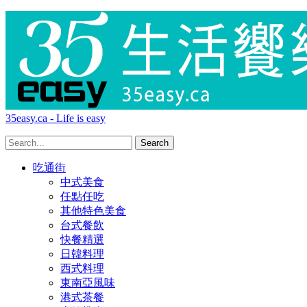
35easy.ca - Life is easy
吃通街
中式美食
任點任吃
其他特色美食
台式餐飲
快餐精選
日韓料理
西式料理
東南亞風味
港式茶餐