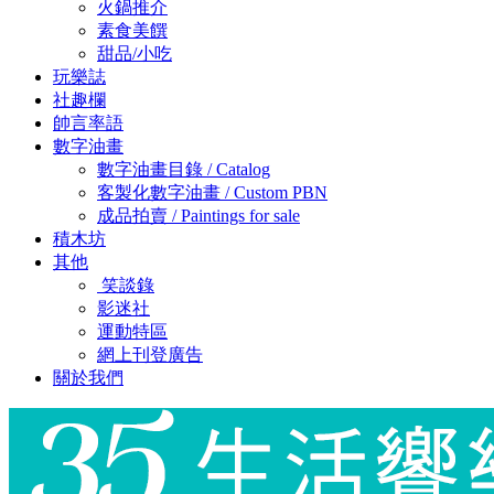
火鍋推介
素食美饌
甜品/小吃
玩樂誌
社趣欄
帥言率語
數字油畫
數字油畫目錄 / Catalog
客製化數字油畫 / Custom PBN
成品拍賣 / Paintings for sale
積木坊
其他
笑談錄
影迷社
運動特區
網上刊登廣告
關於我們