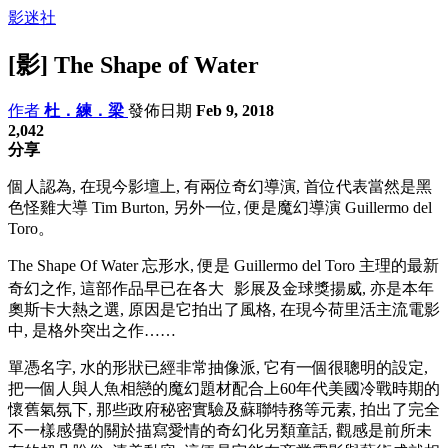
影迷社
[影] The Shape of Water
作者
杜．練．梁
發佈日期
Feb 9, 2018
2,042
分享
個人認為, 在現今影壇上, 有兩位奇幻導演, 首位代表當然是黑
色怪雞大導 Tim Burton, 另外一位, 便是魔幻導演 Guillermo del
Toro。
The Shape Of Water 忘形水, 便是 Guillermo del Toro 主理的最新
奇幻之作, 這部作品早已在各大 影展及金球獎揚威, 亦是本年
奧斯卡大熱之選, 原因是它拍出了風格, 在現今荷里活主流電影
中, 是格外突出之作……
單憑名字, 水的形狀已經非常抽像派, 它有一個很聰明的設定,
把一個人與人魚相戀的魔幻題材配合上60年代美國冷戰時期的
懷舊氣氛下, 那些政府秘密實驗及蘇聯特務等元素, 拍出了完全
不一樣感覺的關於描寫愛情的奇幻化另類童話, 觀感是前所未