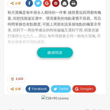
分享
秋天賞楓是每年很令人期待的一件事, 雖然看似四周都有楓
葉, 但想找個遠近適中、環境優美的地點著實不容易。而且
時間掌握也有點難度, 可能上周朋友說某個地點的楓葉非常
美, 但到下一周你準備去的時候偏偏又遇到下雨, 樹葉也被
打落得七七八八……所以, 每年我都會去同一個地方賞楓, 而
每次都會有不同的感受。
Dundas Peak 就是一處我很喜歡的秋遊地點。Hamiton 出
繼續閱讀
名多瀑布，而 Dundus Peak 也是在其中一道出名的瀑布
Webster Falls 附近。把車泊到 Webster Falls 停車處, 然後
依指示往 Dundus Peak 方向行二十分鐘左右便到, 從觀景台
遠眺, 左邊一大片平原市區, 右邊有漫山色彩繽紛的紅葉, 中
2,416
間又有火車穿過, 如果你不畏高的話, 可以坐在懸崖邊, 很有
大地在我腳下的感覺。
Facebook
Twitter
Google+
分享
提提大家, Dundas Peak 這個賞楓地點非常熱門, 周末去未
Pinterest
Email
Print
必有車位, 而且人山人海。我會選擇請假在 weekdays 去。
畢竟是去親近大自然, 人太多就沒有感覺了……