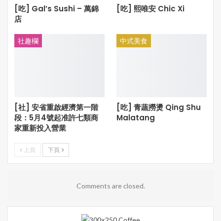
[吃] Gal’s Sushi – 萬錦
[吃] 熙唯安 Chic Xi
店
社趣欄
中式美食
[社] 安省重啟經濟第一階
[吃] 青蔬撈燙 Qing Shu
段：5月4號起准許七類商
Malatang
家重新投入營業
上頁
下頁
Comments are closed.