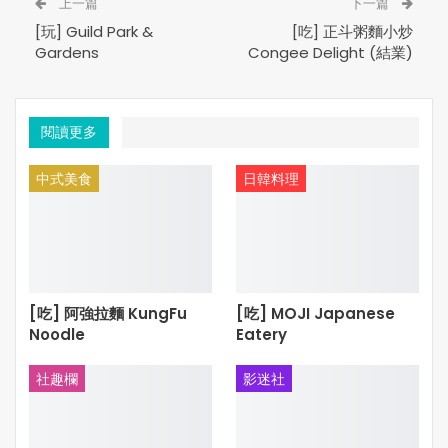
上一篇
下一篇
[玩] Guild Park &
[吃] 正斗粥麵小炒
Gardens
Congee Delight (結業)
***本文內容及圖片，35easy生活饗樂版權所有。未經許
可，不得轉載***
閱讀更多
中式美食
日韓料理
[吃] 阿強拉麵 KungFu
[吃] MOJI Japanese
Noodle
Eatery
社趣欄
影迷社