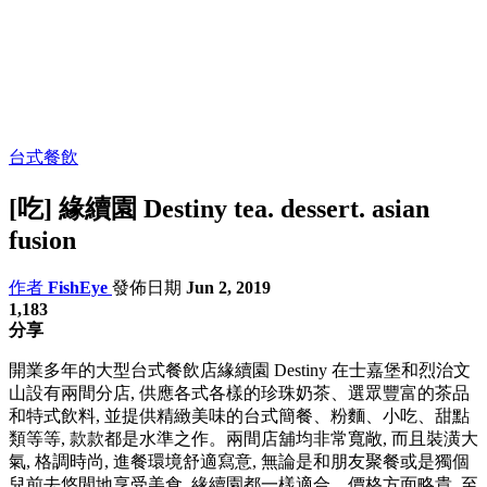
台式餐飲
[吃] 緣續園 Destiny tea. dessert. asian
fusion
作者
FishEye
發佈日期
Jun 2, 2019
1,183
分享
開業多年的大型台式餐飲店緣續園 Destiny 在士嘉堡和烈治文
山設有兩間分店, 供應各式各樣的珍珠奶茶、選眾豐富的茶品
和特式飲料, 並提供精緻美味的台式簡餐、粉麵、小吃、甜點
類等等, 款款都是水準之作。兩間店舖均非常寬敞, 而且裝潢大
氣, 格調時尚, 進餐環境舒適寫意, 無論是和朋友聚餐或是獨個
兒前去悠閒地享受美食, 緣續園都一樣適合。價格方面略貴, 至