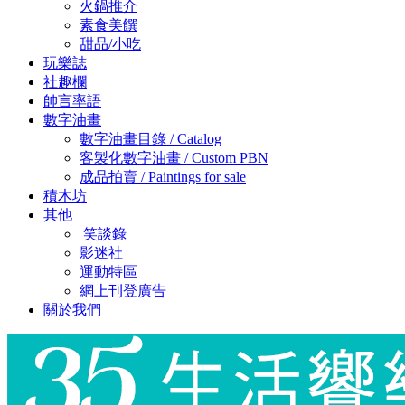
火鍋推介
素食美饌
甜品/小吃
玩樂誌
社趣欄
帥言率語
數字油畫
數字油畫目錄 / Catalog
客製化數字油畫 / Custom PBN
成品拍賣 / Paintings for sale
積木坊
其他
笑談錄
影迷社
運動特區
網上刊登廣告
關於我們