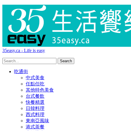
35easy.ca - Life is easy
吃通街
中式美食
任點任吃
其他特色美食
台式餐飲
快餐精選
日韓料理
西式料理
東南亞風味
港式茶餐