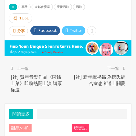
享受
大都會廣場
慶祝活動
活動
【2020年1月7日】為了與海外華僑共慶農曆新年， “四海
1,061
同春”大型綜藝晚會將於2020年1月29號晚上在大多倫多會
議中心的 John Bassett Theatre 華麗上演。作為中國出訪
Facebook
Twitter
分享
海外慶祝新春最大規模的文藝演出，“四海同春”自2009年
首次啟航以來，已於世界各地200多個城市演出超過300
場，觀眾累計超過400餘萬人次，絕對是一個譽滿全球的
文化盛會。
上一篇
下一篇
一如以往，“四海同春”將會為大家帶來中國最頂尖的藝術家
[社] 賀年音樂作品《阿銘
[社] 新年獻祝福 為唐氏綜
及表演團體，務求為多倫多的觀眾打造一場文藝視聽盛
上菜》即將熱鬧上演 購票
合症患者送上關愛
宴，讓大家在享受藝術演出的同時，能夠親身體驗多姿多
從速
彩的中華文化魅力。
心動了嗎？！現在就動身前往 Metro Square 大都會廣場購
閱讀更多
票，在這個春節為自己和家人獻上一份畢生難忘的新年禮
物吧！
甜品/小吃
玩樂誌
於大都會廣場138A室(金城餅家舊址)購買 “四海同春” 多倫