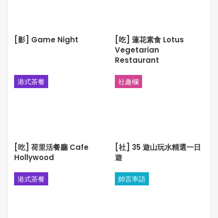
[影] Game Night
[吃] 蓮花素食 Lotus
Vegetarian
“四海同春” 大型綜藝晚會 – 多倫多站公演資料
Restaurant
演出日期：2020年1月29號(星期三)
演出時間：晚上7時開始
港式茶餐
社趣欄
演出地點：Metro Toronto Convention Centre – John
Bassett Theatre (255 Front St W, Toronto, ON)
購票地點：Metro Square 大都會廣場138A室(金城餅家舊
址) – 3636 Steeles Avenue East, Markham, ON
票價：VIP$128/ $88/ $58/ $38
[吃] 荷里活餐廳 Cafe
[社] 35 遊山玩水精選一日
查詢：647-883-7879
Hollywood
遊
港式茶餐
帥言率語