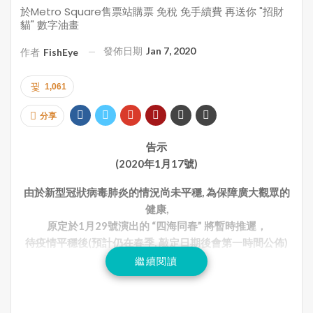
於Metro Square售票站購票 免稅 免手續費 再送你 "招財
貓" 數字油畫
發佈日期
Jan 7, 2020
作者
FishEye
1,061
分享
告示
(2020年1月17號)
由於新型冠狀病毒肺炎的情況尚未平穩, 為保障廣大觀眾的
健康,
原定於1月29號演出的 “四海同春” 將暫時推遲，
待疫情平穩後(預計仍在春季, 敲定日期後會第一時間公佈)
再把精彩演出獻給大家,
繼續閱讀
屆時已購買的門票將依然有效。
祝大家新春快樂, 身體健康!