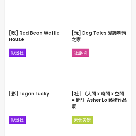
多站的門票, 可獨家享有3重優惠:
1) 免稅
2) 免手續費
3) 再送你 “招財貓” 數字油畫一幅(原價$10)
[吃] Red Bean Waffle
[玩] Dog Tales 愛護狗狗
House
之家
影迷社
社趣欄
[影] Logan Lucky
[社] 《人間 x 時間 x 空間
= 間³》Asher Lo 藝術作品
展
影迷社
素食美饌