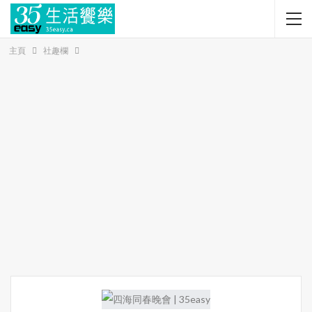
主頁
社趣欄