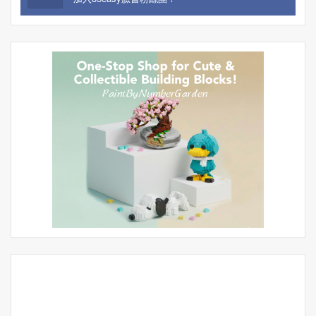
四海同春晚會 | 35easy
由35easy生活饗樂記者撰文報導