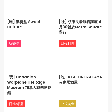
保留更多，不用再為「未來的不確定」感到焦慮。因為我不
想再用討厭的方式賺錢，也不想再用時間去換取我不愛的生
活。
[吃] 架勢堂 Sweet
[社] 頤康長者服務講座 4
Culture
月30號於Metro Square
工作若只是為了賺錢，那不過是另一種形式的時間監獄。每
舉行
天八小時，把最清醒的腦袋、最鮮活的靈魂，投入一件自己
毫無熱情的事情，只為了月底的那一串數字，這樣的生活讓
玩樂誌
日韓料理
我懷疑一切。
我想找到的是一份喜歡的工作，一個不再以「時薪」來衡量
我的價值的地方。我想要八小時的快樂、成就、被認可的感
覺，而不是一張支票上的數字。
[玩] Canadian
[吃] AKA-ONI IZAKAYA
錢不是敵人，也不是神明。它只是人生中的一部分，一種能
Warplane Heritage
赤鬼居酒屋
量。我願意擁有它，但我更希望自己能駕馭它，而不是被它
Museum 加拿大戰機博物
駕馭。
館
讓錢回到它應有的位置吧。別讓它決定你的價值，別讓它定
日韓料理
中式美食
義你的快樂，也別讓它，悄無聲息地偷走了你活著的意義。