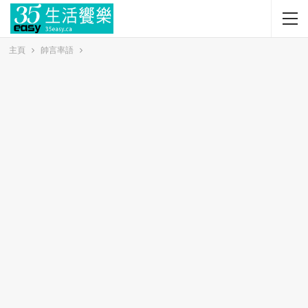
主頁
帥言率語