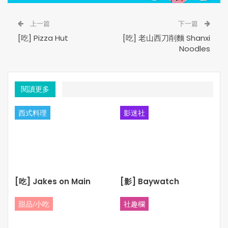
很多人拚命地工作，追求帳戶上那一串數字。買名牌、換豪
宅、升等飛行……但這些「高價值物品」，真的為生活帶來
上一篇
下一篇
了同等的滿足嗎？還是只是一種「我有能力買」的心理慰
[吃] Pizza Hut
[吃] 老山西刀削麵 Shanxi
藉？錢的本質在於「使用」，可一旦我們開始崇拜它、服從
Noodles
它，反而淪為了它的奴隸。
我承認，我越來越愛錢。因為錢能給我選擇的權利，能買我
閱讀更多
想要的生活。它買得到衣食住行，也買得到底氣和尊嚴。當
你有錢時，你可以說「不」，可以不必看誰臉色，也可以不
西式料理
影迷社
再委曲求全。
但我也越來越不愛錢了。
如果有人要跟我談錢，我甚至願意說：「你拿去吧，全給
你。」只要這筆錢，能換來讓我快樂的東西：一場旅行裡不
[吃] Jakes on Main
[影] Baywatch
經意間看到的日落、一位老朋友的久違重逢、一次心甘情願
的付出而不計回報的滿足……這些是無法用價格標籤來衡量
甜品/小吃
社趣欄
的東西，是錢無法定義的幸福。
有時候我甚至希望自己能把錢全都花掉，不必再精打細算地