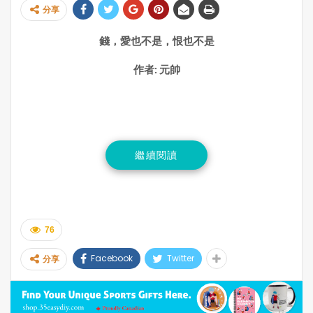
分享
錢，愛也不是，恨也不是
作者: 元帥
錢，是這個世界上最敏感、也最誠實的話題。
繼續閱讀
我們從小被教育別太愛錢，彷彿「愛錢」是一件庸俗、丟臉
甚至不堪的事情。但說實話，誰不愛錢？我們每個人心裡或
多或少都愛著它，只是羞於承認罷了。
76
錢，本是一種工具，是貨幣，是我們用來交換生活所需的中
Facebook
Twitter
分享
介：食物、衣服、房子、車子、假期、夢想……它不是目
的，卻是通往目的的橋樑。但人們往往走偏了，漸漸地，目
的被模糊，橋變成了唯一的追求。