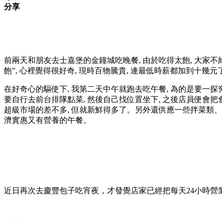
分享
前兩天和朋友去士嘉堡的金鐘城吃晚餐, 由於吃得太飽, 大家不約而同地想
飽”, 心裡覺得很好奇, 現時百物騰貴, 連最低時薪都加到十幾元了
在好奇心的驅使下, 我第二天中午就跑去吃午餐, 為的是要一探
要自行去前台排隊點菜, 然後自己找位置坐下, 之後店員便會把食
超級市場的差不多, 但就新鮮得多了。另外還供應一些拌菜類、粥類
濟實惠又有營養的午餐。
近日再次去慶豐包子吃宵夜，才發覺店家已經把每天24小時營