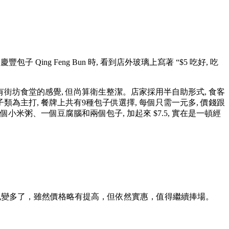
ing Feng Bun 時, 看到店外玻璃上寫著 “$5 吃好, 吃
有街坊食堂的感覺, 但尚算衛生整潔。店家採用半自助形式, 食客
類為主打, 餐牌上共有9種包子供選擇, 每個只需一元多, 價錢跟
米粥、一個豆腐腦和兩個包子, 加起來 $7.5, 實在是一頓經
擇也變多了，雖然價格略有提高，但依然實惠，值得繼續捧場。