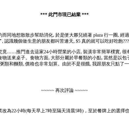
*** 此門市現已結業 ***
散散步幫助消化, 於是便大夥兒繞著 plaza 行一圈, 經過慶豐包子 Q
, 認識幾個做生意的朋友都叫苦連天, $5 真的就可以吃好吃飽???
究竟……推門進去這家24小時營業的小店, 裝潢非常簡單樸實, 很
物送來桌子。食物方面, 大部分屬於早餐類的小點, 當然是以包子
和麵類, 價格也非常划算。由於不是很餓, 我跟朋友只點了一個小
~~~~~ 再次評論 ~~~~~
業改為22小時(每天早上7時至隔天清晨5時)，至於餐牌上的選