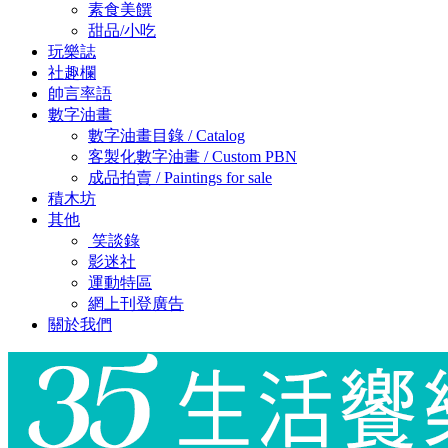
素食美饌
甜品/小吃
玩樂誌
社趣欄
帥言率語
數字油畫
數字油畫目錄 / Catalog
客製化數字油畫 / Custom PBN
成品拍賣 / Paintings for sale
積木坊
其他
笑談錄
影迷社
運動特區
網上刊登廣告
關於我們