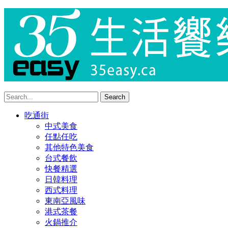
吃通街
中式美食
任點任吃
其他特色美食
台式餐飲
快餐精選
日韓料理
西式料理
東南亞風味
港式茶餐
火鍋推介