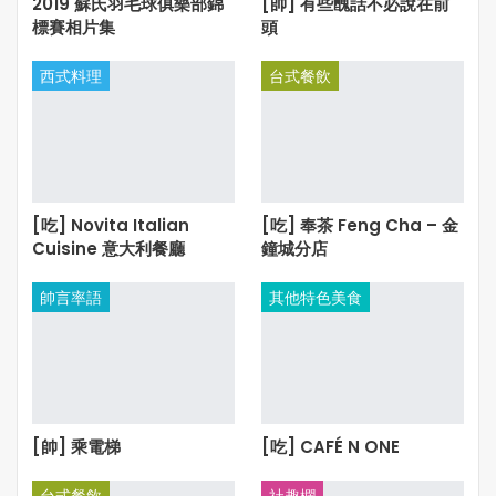
2019 蘇氏羽毛球俱樂部錦
[帥] 有些醜話不必說在前
標賽相片集
頭
西式料理
台式餐飲
[吃] Novita Italian
[吃] 奉茶 Feng Cha – 金
Cuisine 意大利餐廳
鐘城分店
帥言率語
其他特色美食
[帥] 乘電梯
[吃] CAFÉ N ONE
台式餐飲
社趣欄