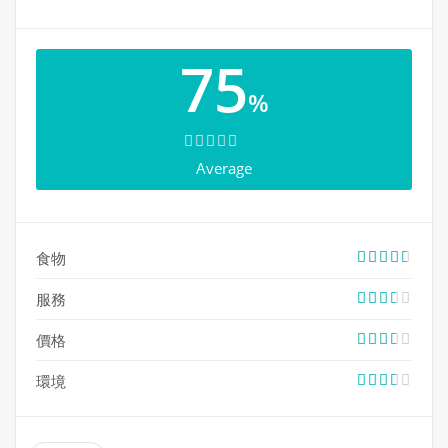
地址: 100 Steeles Avenue West, Unit 2A & 2B, Thornhill,
75
ON L4J 7Y1
%
電話: 905-597-1548
網站:
http://www.kobikoreanbbq.com/
Average
食物
***本文內容及圖片，35easy生活饗樂版權所有。未經許
可，不得轉載***
服務
價格
環境