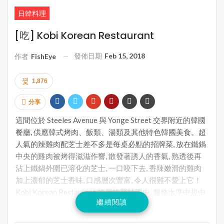
日韓料理
[吃] Kobi Korean Restaurant
發佈日期
Feb 15, 2018
作者
FishEye
1,876
分享
這間位於 Steeles Avenue 與 Yonge Street 交界附近的韓國
餐廳, 供應韓式烤肉、飯類、湯類及其他特色韓國美食。超
人氣的辣雞肉配芝士差不多是每桌必點的招牌菜, 放在鐵鍋
中央的雞肉被烤得滋滋作響, 散發著誘人的香氣, 熟透後再
沾上鐵鍋外圍已溶化的芝士, 一口咬下去, 香辣嫩滑的雞肉
加上濃郁的芝士香味, 口感層次豐富, 令人很難不愛上它！
Kobi Korean Restaurant 的價格屬於適中, 服務水準中規中
繼續閱讀
矩, 店外有免費停車場。