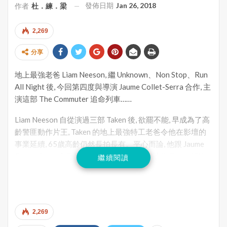
發佈日期
Jan 26, 2018
作者
杜．練．梁
2,269
分享
地上最強老爸 Liam Neeson, 繼 Unknown、Non Stop、Run
All Night 後, 今回第四度與導演 Jaume Collet-Serra 合作, 主
演這部 The Commuter 追命列車……
Liam Neeson 自從演過三部 Taken 後, 欲罷不能, 早成為了高
齡警匪動作片王, Taken 的地上最強特工老爸令他在影壇的
事業延續, 65歲高齡仍然長拍長有。平心而論, 他跟 Jaume
Collet-Serra 合作的數部電影, 當然不能和神作 Taken 相比,
繼續閱讀
但都屬於可觀性不弱的作品, 來到了這部 The Commuter, 故
事劇情一貫爽快流暢, 有懸疑有緊張有動作, 雖然整體上比不
上他們合作的舊作 Non Stop 直航殺機, 仍屬不錯之選。
2,269
當然, 看這類作品, 但求有個藉口給 Liam Neeson 展身手, 也
不用太強求劇情合理性吧, 尤其電影描述的幕後組織感覺如