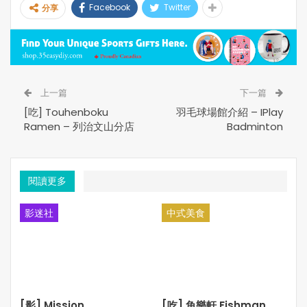
Facebook
Twitter
分享
此神通廣大, 根本不用找最強老爸出手了吧?!
畢竟, Liam Neeson 真的年紀太大了, 本作中他的樣貌明顯都
較 Taken 及 Non Stop 時期更老態, 而本片劇情設定上, Liam
Neeson 都更貼近角色真實, 他不再是 Taken 那個強悍無敵身
手特工, 在追命列車幾場拳腳打鬥中他都被對手打得極狼狽
上一篇
下一篇
並渾身是傷, 這點都加強了故事說服力……
[吃] Touhenboku
羽毛球場館介紹 – IPlay
Ramen – 列治文山分店
Badminton
劇情緊扣性也營造不錯, 列車上的困獸式任務及不停的行動
導向, 都有舊作 Non Stop 的影子, 而尾段劇情也有經典生死
時速的感覺, 然而尾段有點劇情暴走及列車意外的視效製作
閱讀更多
頗假, 算是它的小瑕疵。
影迷社
中式美食
總結 The Commuter, 是一貫的 Liam Neeson 的招牌老爸硬
派動作, 以他的實際年齡配上動作剪接, 仍然有不錯的娛樂觀
賞性, 可以一看!
[影] Mission
[吃] 魚樂軒 Fishman