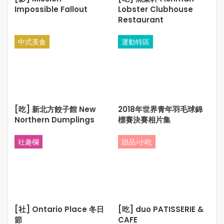
Impossible Fallout
Lobster Clubhouse
影評人: 杜．練．梁
Restaurant
中式美食
運動特區
[吃] 新北方餃子館 New
2018年世界青年羽毛球錦
Northern Dumplings
標賽決賽相片集
社趣欄
甜品/小吃
[社] Ontario Place 冬日
[吃] duo PATISSERIE &
節
CAFE