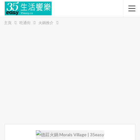
主頁
吃通街
火鍋推介