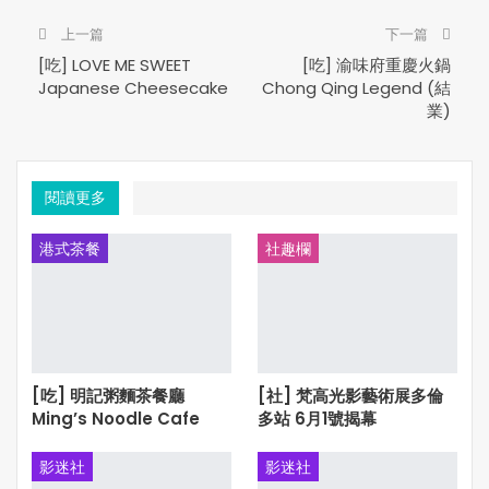
上一篇
下一篇
[吃] LOVE ME SWEET
[吃] 渝味府重慶火鍋
Japanese Cheesecake
Chong Qing Legend (結
業)
閱讀更多
港式茶餐
社趣欄
[吃] 明記粥麵茶餐廳
[社] 梵高光影藝術展多倫
Ming’s Noodle Cafe
多站 6月1號揭幕
影迷社
影迷社