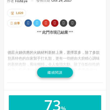
發佈日期
Oct 29, 2017
作者
FishEye
1,620
分享
*** 此門市現已結業 ***
德莊火鍋供應的火鍋材料新鮮上乘，選擇眾多，除了多款
別具特色的自家製手打丸類，更有一些經由大廚精心調味
的新鮮肉類，風味獨特，令人食指大動。除了任點任吃的
食品，另提供一些需要額外付費的貴價食品供選擇(例如：
繼續閱讀
日本和牛)。店內舒適整潔，裝潢雅緻，服務態度真的很一
般，至於價錢則有點小貴，而且湯底需要另外收費。
73
地址: 8333 Kennedy Road, Unit 1073, Markham , ON L3R
%
4P8(朗豪坊地舖)