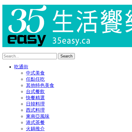
吃通街
中式美食
任點任吃
其他特色美食
台式餐飲
快餐精選
日韓料理
西式料理
東南亞風味
港式茶餐
火鍋推介