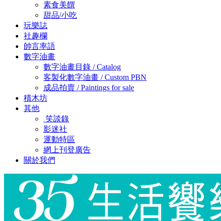
素食美饌
甜品/小吃
玩樂誌
社趣欄
帥言率語
數字油畫
數字油畫目錄 / Catalog
客製化數字油畫 / Custom PBN
成品拍賣 / Paintings for sale
積木坊
其他
笑談錄
影迷社
運動特區
網上刊登廣告
關於我們