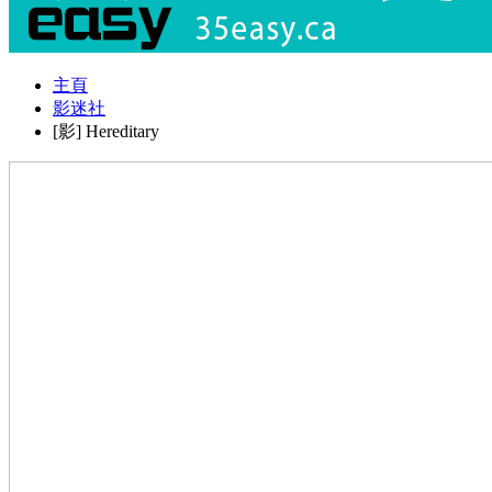
主頁
影迷社
[影] Hereditary