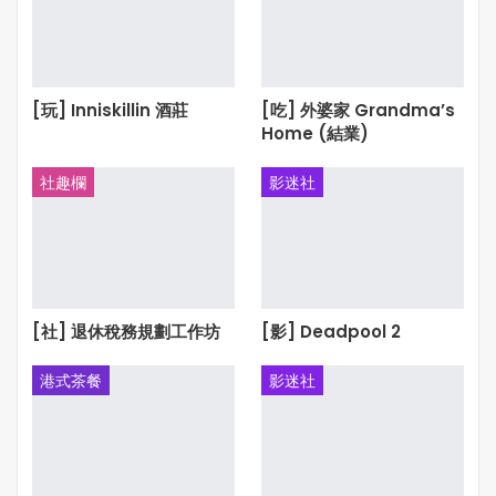
[玩] Inniskillin 酒莊
[吃] 外婆家 Grandma’s
Home (結業)
社趣欄
影迷社
[社] 退休稅務規劃工作坊
[影] Deadpool 2
港式茶餐
影迷社