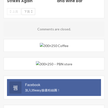
Strikes Again
and Wine Bar
上頁
下頁
Comments are closed.
Facebook
加入35easy臉書粉絲團！