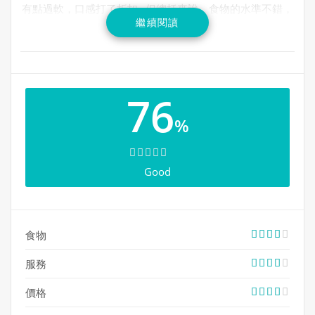
有點過軟，口感打了折扣…但總括來說，食物的水準不錯，
繼續閱讀
值得捧場。
76
萬錦店
%
地址 : 7665 Kennedy Rd, Unit 2, Markham, ON L3R 0L7
電話 : 905-305-0900
Good
網址 :
https://www.3afoodproducts.ca/copy-of-menu-
forzen-food
食物
服務
價格