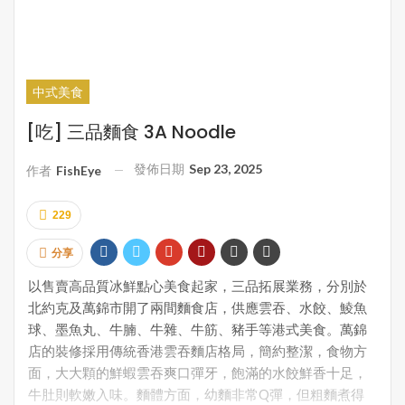
中式美食
[吃] 三品麵食 3A Noodle
發佈日期
Sep 23, 2025
作者
FishEye
229
分享
以售賣高品質冰鮮點心美食起家，三品拓展業務，分別於
北約克及萬錦市開了兩間麵食店，供應雲吞、水餃、鯪魚
球、墨魚丸、牛腩、牛雜、牛筋、豬手等港式美食。萬錦
店的裝修採用傳統香港雲吞麵店格局，簡約整潔，食物方
面，大大顆的鮮蝦雲吞爽口彈牙，飽滿的水餃鮮香十足，
牛肚則軟嫩入味。麵體方面，幼麵非常Q彈，但粗麵煮得