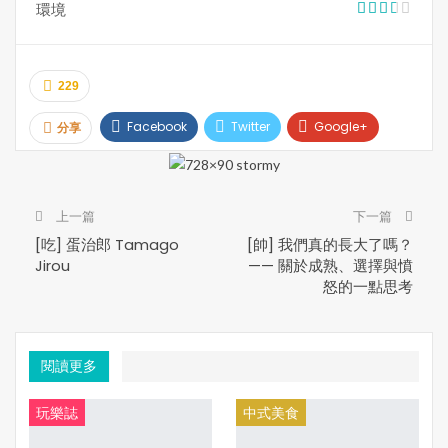
環境
***本文內容及圖片，35easy生活饗樂版權所有。未經許
可，不得轉載***
229
Facebook
Twitter
Google+
分享
Pinterest
Email
Print
上一篇
下一篇
[吃] 蛋治郎 Tamago
[帥] 我們真的長大了嗎？
Jirou
—— 關於成熟、選擇與憤
怒的一點思考
閱讀更多
玩樂誌
中式美食