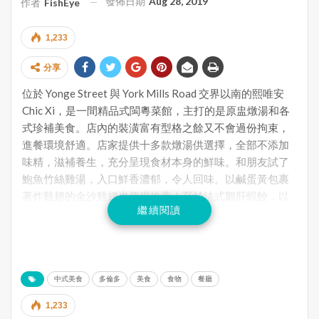
發佈日期
Aug 28, 2019
作者
FishEye
1,233
分享
位於 Yonge Street 與 York Mills Road 交界以南的熙唯安
Chic Xi，是一間精品式閩粵菜館，主打的是原盅燉湯和各
式珍補美食。店內的裝潢富有型格之餘又不會過份拘束，
進餐環境舒適。店家提供十多款燉湯供選擇，全部不添加
味精，滋補養生，充分呈現食材本身的鮮味。和朋友試了
鮑魚竹絲雞湯，入口鮮香濃郁，令人回味。以鹹蛋黃包裹
著炸雞翅的金沙雞翅也值得推薦！至於法式鵝肝蝦餃，以
繼續閱讀
港式點心結合法式元素，創意可嘉，鵝肝與蝦肉的味道也
很match，但蝦餃外皮太厚，令整道菜打了折扣。我個人不
太喜歡他們的廈門沙茶烏冬，湯頭太淡，烏冬太軟，口感
不佳。價錢方面略貴，服務態度中規中矩。
中式美食
多倫多
美食
食物
餐廳
1,233