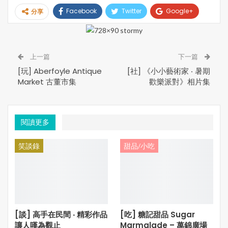
地址：3471 Yonge St, Toronto, ON M4N 2N3
Facebook
Twitter
Google+
分享
電話：416-485-9898
營業：12pm – 11pm(逢星期二休息)
Pinterest
Email
Print
網站：
https://chicxi.com/home
上一篇
下一篇
[玩] Aberfoyle Antique
[社] 《小小藝術家 ‧ 暑期
Market 古董市集
歡樂派對》相片集
***本文內容及圖片，35easy生活饗樂版權所有。未經許
可，不得轉載***
閱讀更多
笑談錄
甜品/小吃
[談] 高手在民間 ‧ 精彩作品
[吃] 糖記甜品 Sugar
讓人嘆為觀止
Marmalade – 萬錦廣場