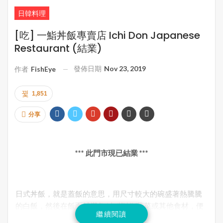
日韓料理
[吃] 一鮨丼飯專賣店 Ichi Don Japanese
Restaurant (結業)
發佈日期
Nov 23, 2019
作者
FishEye
1,851
分享
*** 此門市現已結業 ***
日式丼飯，就是蓋飯的意思，用尺寸較大的碗盛著熱騰騰
的白飯，然後在飯面鋪滿魚/肉/海鮮/蔬菜或其他食材，便
繼續閱讀
成就了一道美味、便捷、豐盛的傳統國民料理。多倫多坊