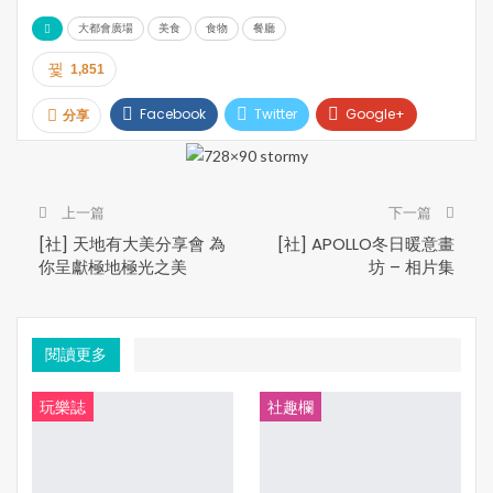
***本文內容及圖片，35easy生活饗樂版權所有。未經許
可，不得轉載***
大都會廣場
美食
食物
餐廳
1,851
Facebook
Twitter
Google+
分享
Pinterest
Email
Print
上一篇
下一篇
[社] 天地有大美分享會 為
[社] APOLLO冬日暖意畫
你呈獻極地極光之美
坊 – 相片集
閱讀更多
玩樂誌
社趣欄