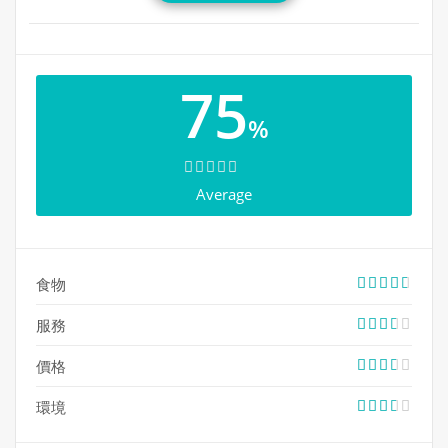
間很多日式料理店都是以刺身、壽司或拉麵為主打，雖然
也會供應小量丼飯類，但通常不外乎是牛肉丼飯或照燒雞
肉丼飯之類，選擇真的不多……因此，當聽到有丼飯專賣店
75
新開張的消息，當然要第一時間前去先吃為快啦！位於萬
錦市大都會廣場的一鮨丼飯專賣店 Ichi Don Japanese
%
Restaurant，在一進門的小玄關以一排日式飯碗作擺設，
開宗明義是以丼飯為主打，餐牌上有多款別具特色的刺身
丼飯及熟食丼飯供食客挑選，食材豪華，選料新鮮上乘，
Average
搭配有心思，大廚的烹調技術也很到家，一碗下肚，令人
吃得心滿意足！除了丼飯類，店家也供應刺身、天婦羅及
串燒類，水準不錯！店內的裝潢簡約，進餐環境寬敞舒
適。
食物
地址：3636 Steeles Avenue East, Unit 110 & 111,
服務
Markham, ON L3R 1K9
電話：905-604-6600
價格
環境