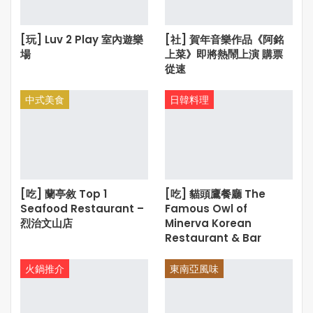
[玩] Luv 2 Play 室內遊樂
[社] 賀年音樂作品《阿銘
場
上菜》即將熱鬧上演 購票
從速
中式美食
日韓料理
[吃] 蘭亭敘 Top 1
[吃] 貓頭鷹餐廳 The
Seafood Restaurant –
Famous Owl of
烈治文山店
Minerva Korean
Restaurant & Bar
火鍋推介
東南亞風味