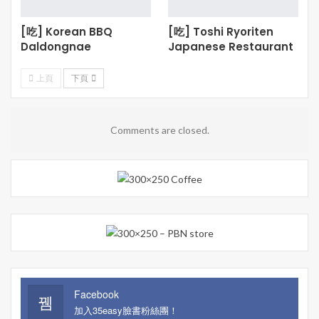
[吃] Korean BBQ
[吃] Toshi Ryoriten
Daldongnae
Japanese Restaurant
上頁
下頁
Comments are closed.
Facebook
加入35easy臉書粉絲團！