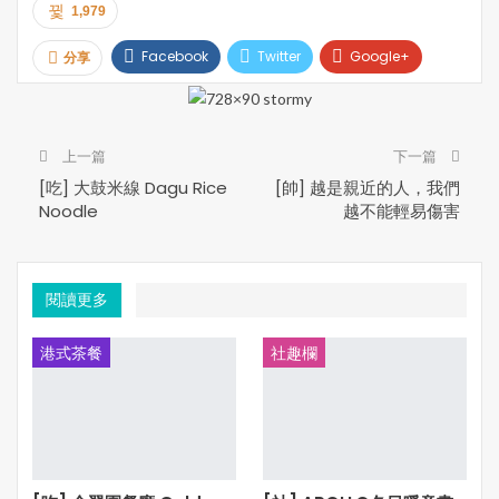
1,979
電話: 905-604-5639
網站:
https://joeyrestaurants.com/
Facebook
Twitter
Google+
分享
Pinterest
Email
Print
***本文內容及圖片，35easy生活饗樂版權所有。未經許
上一篇
下一篇
可，不得轉載***
[吃] 大鼓米線 Dagu Rice
[帥] 越是親近的人，我們
Noodle
越不能輕易傷害
閱讀更多
港式茶餐
社趣欄