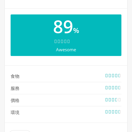
RESTAURANTS 在加拿大和美國越開越多分店。
89
~~~~~ 第N次探店 ~~~~~
%
Awesome
2023.1.19 已經有一段時間沒有去 JOEY Markville 了，昨
天和家人去吃晚餐，點了我喜歡的牛排配薯蓉春卷，食物
依然美味，但份量好像變少了，胃口不大的我把整盤吃完
之後竟然沒有7成飽…不過 JOEY 的進餐環境和整體氣氛還
食物
是很好的，舒適得來毫不拘束，很適合下班後和朋友去喝
喝酒吃點東西，舒緩一下工作壓力。
服務
價格
環境
地址: 1247 – 5000 Hwy 7 East, Markham, ON, L3R
4M9(Markville 購物中心)