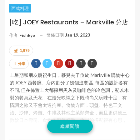
西式料理
[吃] JOEY Restaurants – Markville 分店
發佈日期
Jan 19, 2023
作者
FishEye
1,979
分享
上星期和朋友慶祝生日，夥兒去了位於 Markville 購物中心
的 JOEY 西餐廳。店內劃分了幾個進餐區, 每區的設計各有
不同, 但在佈置上大都採用黑灰及咖啡色的冷色調，配以木
製的餐桌及天花，在燈光映襯之下既時尚又玩味十足，有
情調之餘又不會太過拘束。食物方面，頭盤、特色三文
治、沙律、烤雞、牛排及其他主菜類齊全，而且更供應三
數款日本壽司。食物的擺盤精緻，食材的搭配很有心思，
繼續閱讀
加入不少 fusion 元素，味道非常出色。至於服務方面，侍
應生個個殷勤有禮，各方面都如此高質素，難怪 JOEY