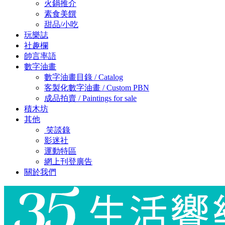
火鍋推介
素食美饌
甜品/小吃
玩樂誌
社趣欄
帥言率語
數字油畫
數字油畫目錄 / Catalog
客製化數字油畫 / Custom PBN
成品拍賣 / Paintings for sale
積木坊
其他
笑談錄
影迷社
運動特區
網上刊登廣告
關於我們