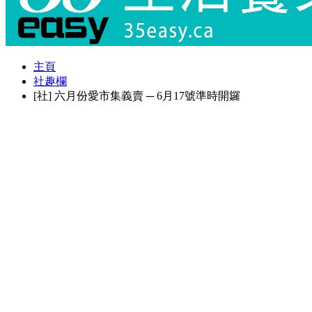
主頁
社趣欄
[社] 六月份愛市集義賣 ─ 6月17號準時開鑼