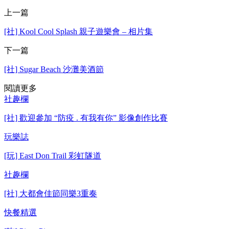
上一篇
[社] Kool Cool Splash 親子遊樂會 – 相片集
下一篇
[社] Sugar Beach 沙灘美酒節
閱讀更多
社趣欄
[社] 歡迎參加 “防疫 . 有我有你” 影像創作比賽
玩樂誌
[玩] East Don Trail 彩虹隧道
社趣欄
[社] 大都會佳節同樂3重奏
快餐精選