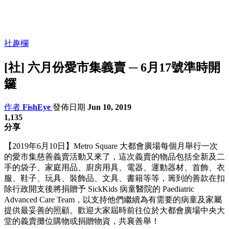
社趣欄
[社] 六月份愛市集義賣 ─ 6月17號準時開
鑼
作者
FishEye
發佈日期
Jun 10, 2019
1,135
分享
【2019年6月10日】Metro Square 大都會廣場每個月舉行一次
的愛市集慈善義賣活動又來了，這次義賣的物品包括全新及二
手的袋子、家庭用品、廚房用具、電器、運動器材、首飾、衣
服、鞋子、玩具、裝飾品、文具、書籍等等，籌到的善款在扣
除行政開支後將捐贈予 SickKids 病童醫院的 Paediatric
Advanced Care Team，以支持他們繼續為有需要的病童及家屬
提供最妥善的照顧。歡迎大家屆時前往位於大都會廣場中央大
堂的義賣攤位購物或捐贈物資，共襄善舉！