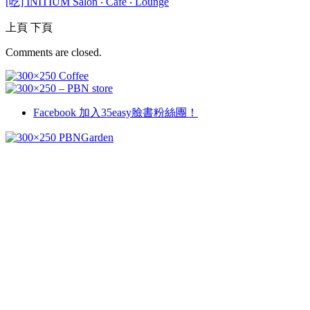
[吃] INITIUM Salon ‧ Cafe ‧ Lounge
上頁
下頁
Comments are closed.
Facebook
加入35easy臉書粉絲團！