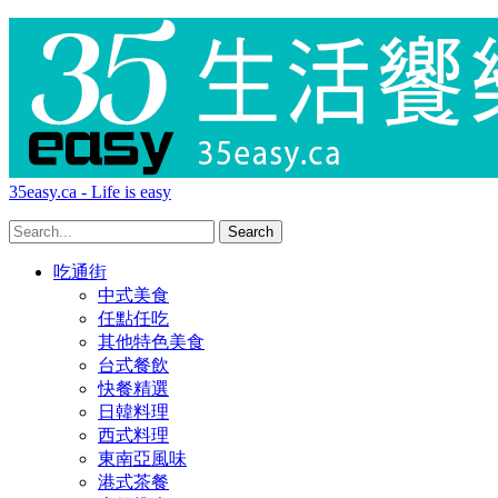
35easy.ca - Life is easy
吃通街
中式美食
任點任吃
其他特色美食
台式餐飲
快餐精選
日韓料理
西式料理
東南亞風味
港式茶餐