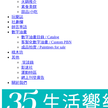
火鍋推介
素食美饌
甜品/小吃
玩樂誌
社趣欄
帥言率語
數字油畫
數字油畫目錄 / Catalog
客製化數字油畫 / Custom PBN
成品拍賣 / Paintings for sale
積木坊
其他
笑談錄
影迷社
運動特區
網上刊登廣告
關於我們