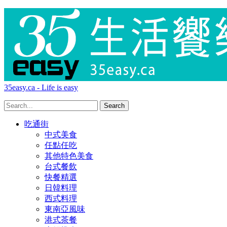
35easy.ca - Life is easy
吃通街
中式美食
任點任吃
其他特色美食
台式餐飲
快餐精選
日韓料理
西式料理
東南亞風味
港式茶餐