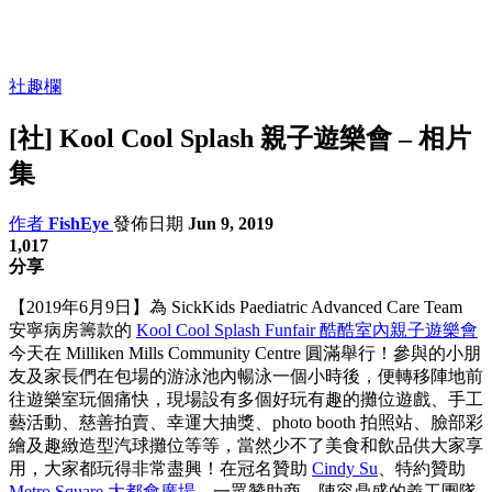
社趣欄
[社] Kool Cool Splash 親子遊樂會 – 相片
集
作者
FishEye
發佈日期
Jun 9, 2019
1,017
分享
【2019年6月9日】為 SickKids Paediatric Advanced Care Team
安寧病房籌款的
Kool Cool Splash Funfair 酷酷室內親子遊樂會
今天在 Milliken Mills Community Centre 圓滿舉行！參與的小朋
友及家長們在包場的游泳池內暢泳一個小時後，便轉移陣地前
往遊樂室玩個痛快，現場設有多個好玩有趣的攤位遊戲、手工
藝活動、慈善拍賣、幸運大抽獎、photo booth 拍照站、臉部彩
繪及趣緻造型汽球攤位等等，當然少不了美食和飲品供大家享
用，大家都玩得非常盡興！
在冠名贊助
Cindy Su
、特約贊助
Metro Square 大都會廣場
、一眾贊助商、陣容鼎盛的義工團隊