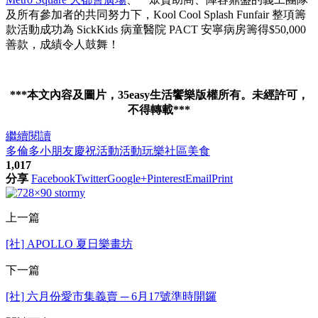
及所有參加者的共同努力下，Kool Cool Splash Funfair 整項籌
款活動成功為 SickKids 病童醫院 PACT 安寧病房籌得$50,000
善款，成績令人鼓舞！
***本文內容及圖片，35easy生活饗樂版權所有。未經許可，
不得轉載***
繼續閱讀
多倫多
小朋友
慶祝活動
活動
玩樂
社區
美食
1,017
分享
Facebook
Twitter
Google+
Pinterest
Email
Print
上一篇
[社] APOLLO 夏日樂畫坊
下一篇
[社] 六月份愛市集義賣 ─ 6月17號準時開鑼