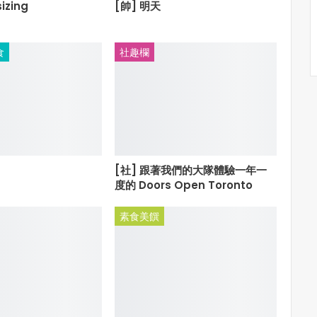
izing
[帥] 明天
食
社趣欄
[社] 跟著我們的大隊體驗一年一
度的 Doors Open Toronto
素食美饌