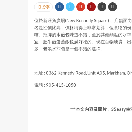
分享
位於新旺角廣場(New Kennedy Square) 、店舖面向 K
名是性價比高，價格稱得上非常划算，但食物的份
嚐。招牌的水煎包味道不錯，至於其他麵點的水準
宜，肥牛煎蛋蓋飯也滿好吃的。現在百物騰貴，出
多，老娘水煎包是一個不錯的選擇。
地址 : 8362 Kennedy Road, Unit A05, Markham, O
電話 : 905-415-1858
***本文內容及圖片，35eas