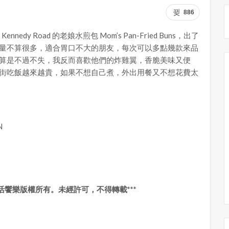
886
ennedy Road 的老娘水煎包 Mom’s Pan-Fried Buns，出了
量不算很多，適合胃口不大的朋友，每次可以多點幾款來品
算是不過不失，我反而喜歡他們的炸雞翼，香脆美味又便
街吃飯越來越貴，如果不想自己煮，外出用餐又不想花費太
N
y生活饗樂版權所有。未經許可，不得轉載***