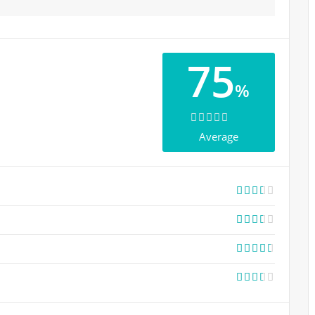
75
%
Average