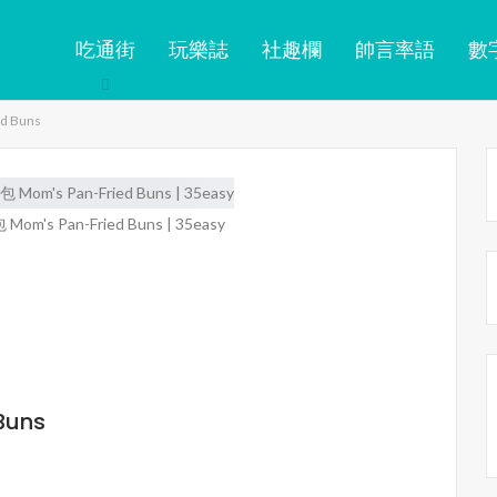
吃通街
玩樂誌
社趣欄
帥言率語
數
d Buns
's Pan-Fried Buns | 35easy
Buns