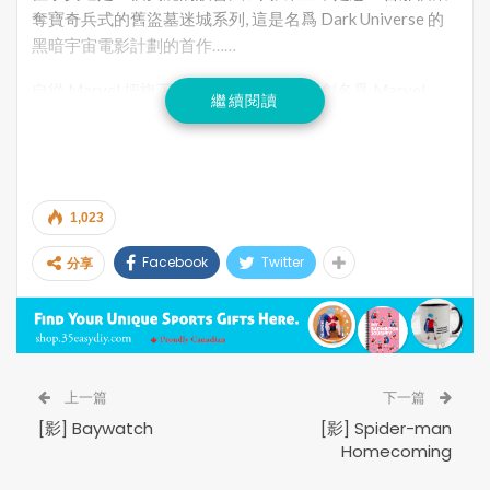
奪寶奇兵式的舊盜墓迷城系列, 這是名爲 Dark Universe 的
黑暗宇宙電影計劃的首作……
自從 Marvel 把旗下超級英雄電影集合開創名爲 Marvel
繼續閱讀
Universe 的複仇者聯盟開始, 荷裏活電影界便鼓吹起一遍宇
宙電影計劃, 各大電影公司紛紛希望擁有自家的系列電影品
牌, Marvel Universe 後, 也有對手 DC 推出的 DC Extended
Universe, 正義聯盟系列, 理論上, Marvel 和 DC 都是老牌漫
1,023
畫公司擁有大量超級英雄漫畫版權, 要建造自家系列 cross
over 電影是理所當然的事……
Facebook
Twitter
分享
然後, 奇怪的便是其他電影公司一窩蜂的建構自家 Universe
series, 傳奇影業買下日本哥斯拉版權推出了 Godzilla cross
over King Kong 由華納發行的 Monster Universe 大怪獸宇
宙計劃……Fox 拍攝 Prometheus 建構了異形前傳三部曲而
創立了 Alien Universe。
上一篇
下一篇
[影] Baywatch
[影] Spider-man
到現在, 環球影業也來分一杯羹, 把西方百年經典的妖魔鬼怪
Homecoming
大集合來建構一個名爲 Dark Universe 的計劃, 那些都是大