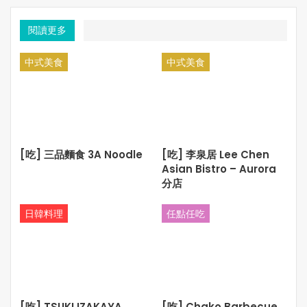
家耳熟能詳的經典如科學怪人、狼人、 黑湖水怪等等, 而頭
炮便由木乃伊 Mummy 開始, 這是個頗奇怪的設計, 簡單來說,
閱讀更多
便是像複仇者聯盟和正義聯盟那樣, 由集合超級英雄變成集
合西方經典妖魔鬼怪…
中式美食
中式美食
在明白了製作設定後, 這部2017新版 The Mummy 便不只是
一部純描述木乃伊的電影, 作爲 Dark Universe 頭炮, 電影透
過 Russell Crowe 飾演的 Dr. Henry Jekyll (化身博士) 這個角
色, 帶出對妖怪研究的神秘組織開展各部 Dark Universe 的
妖怪電影計劃……
[吃] 三品麵食 3A Noodle
[吃] 李泉居 Lee Chen
Asian Bistro – Aurora
是而, The Mummy 拍來是有點本末倒置了, 事關電影中的
分店
Mummy 女木乃伊成了茄哩啡式的配角, 屬妹仔大過主人婆,
重點竟是 Tom Cruise 那個由人而變的妖, 整個劇情設計便來
日韓料理
任點任吃
得有點無聊, 那個 Mummy 花了如此篇幅落得並不重要的故
事, 在編劇上是最大敗筆, 環球電影是爲了想擁有一系列妖怪
重啓電影而硬堆砌出來的産物, 它沒有做好最基本的把 The
Mummy 的故事劇本寫好, 再次證明新不如舊……
如果硬要和舊 The Mummy 相比, 2017年版強于有 Tom
[吃] TSUKI IZAKAYA
[吃] Chako Barbecue