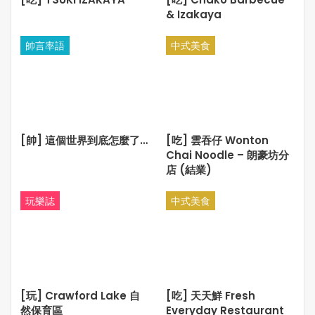
Cruise 如此大牌的卡士和現代先進的 CG 特技視效, CG 進步
& Izakaya
是必然了吧。
帥言率語
中式美食
對於 Tom Cruise, 實在不能不佩服他, 雖然已有老態, 但無論
身材與樣貌仍然是 keep 得極好, 而且他仍然有大量動作場面
演出, 只能夠說, Tom Cruise 是得天獨厚的男人 XO 極品, 所
以, 這部新版 Mummy, 什麽也不重要, 他賣的只是靚佬湯, 因
此, 我完全遺忘了我入場原本想看一部關於 Mummy 的電影,
[帥] 這個世界到底怎麼了…
[吃] 雲吞仔 Wonton
某程度上, 這只是另一部由靚佬湯賣力演出的 Mission
Chai Noodle – 朗豪坊分
Impossible 了吧, 一衆靚佬湯迷會很滿足……
店 (結業)
總結來說, The Mummy 不能和舊版系列相比, 作爲一部今年
玩樂誌
中式美食
暑期的揭幕大片, 2017版 The Mummy 有大明星、大製作、
大場面、強效特技, 算是合格的爆谷娛樂電影…
Dark Universe, 之後會有 Johnny Depp 的 Invisible Man,
Wolf Man, Bride of Frankenstein, Van Helsing, 且看環球的
妖魔鬼怪計劃又能否教觀衆受落?
[玩] Crawford Lake 自
[吃] 天天鮮 Fresh
然保育區
Everyday Restaurant