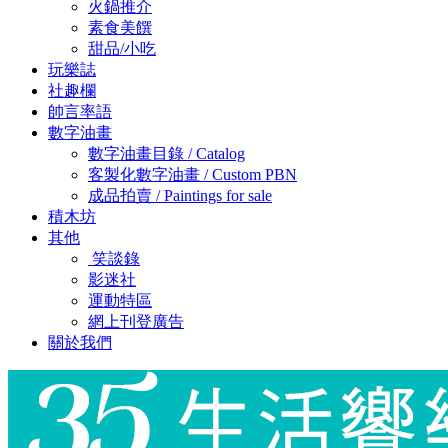
火鍋推介
素食美饌
甜品/小吃
玩樂誌
社趣欄
帥言率語
數字油畫
數字油畫目錄 / Catalog
客製化數字油畫 / Custom PBN
成品拍賣 / Paintings for sale
積木坊
其他
笑談錄
影迷社
運動特區
網上刊登廣告
關於我們