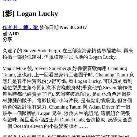
[影] Logan Lucky
作者
杜．練．梁
發佈日期
Nov 30, 2017
2,187
分享
久違了的 Steven Soderbergh, 在三部盗海豪情後事隔數年, 再來
拍攝一部類似題材, 但規模較平民貼地的 Logan Lucky。
Magic Mike 後, Steven Soderbergh 好像很喜歡御用 Channing
Tatum, 這也好, 上一回看皇家特工金圈子時, Channing Tatum 竟
然只是客串性質戲份少得可憐, 看 Logan Lucky, 可以真的看到
這位型男主角今回刻意不賣樣貌身材(畢竟他拍 Steven 前作做
舞男時都已經賣弄了吧), 來個突破靠演技, 是而他角色是個身
材臃腫的跛子。電影接近2小時片長, 是有點劇情緩慢, 但各個
角色的設計很有魅力, Channing Tatum 與 Adam Driver 的一個
跛手一個跛腳的 Logan 兄弟, 潦倒人生的詛咒, 這個組合便很
有戲味, 而且還有個占士邦 Daniel Craig 合演協助, 感覺完全是
一個 Ocean’s eleven 的小型變奏版本……