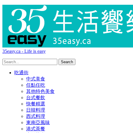
35easy.ca - Life is easy
吃通街
中式美食
任點任吃
其他特色美食
台式餐飲
快餐精選
日韓料理
西式料理
東南亞風味
港式茶餐