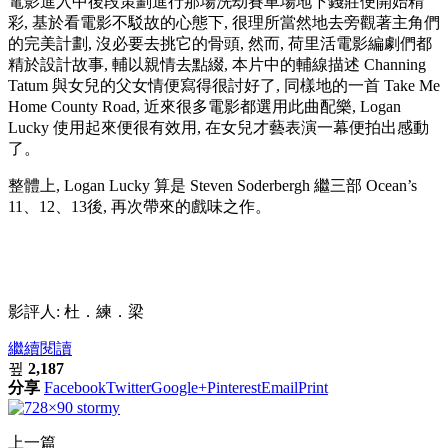
電影進入中後段策劃進行那場洗劫賽車場地下錢莊便開始精
彩, 基於看電影不駁故的心態下, 很理所當然地去旁觀著主角們
的完美計劃, 沒必要去挑它的骨頭, 然而, 荷里活電影編劇們都
精於設計故事, 輔以親情去點綴, 本片中的輔線描述 Channing
Tatum 與女兒的父女情便寫得很討好了, 同樣地的一首 Take Me
Home County Road, 近來很多電影都選用此曲配樂, Logan
Lucky 使用起來便很有效用, 在女兒才藝表演一幕便拍出感動
了。
整體上, Logan Lucky 算是 Steven Soderbergh 繼三部 Ocean’s
11、12、13後, 再次帶來的戲味之作。
影評人: 杜．練．梁
繼續閱讀
2,187
分享
Facebook
Twitter
Google+
Pinterest
Email
Print
上一篇