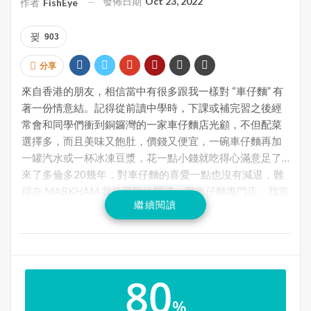
發佈日期
Oct 23, 2022
作者
FishEye
903
分享
來自香港的朋友，相信當中有很多跟我一樣對 “車仔麵” 有
著一份情意結。記得從前讀中學時，下課或補完習之後經
常會和同學們衝到銅鑼灣的一家車仔麵店光顧，不但配菜
選擇多，而且美味又飽肚，價錢又便宜，一碗車仔麵再加
一罐汽水或一杯冰凍豆漿，花一點小錢就吃得心滿意足了…
來了多倫多20幾年，對車仔麵的喜愛一點也沒有減退，難
得在 MARKHAM 我公司附近開了一家車仔麵專門店，我當
繼續閱讀
然會經常幫襯啦。
位於 Highway 7 與 Warden 交界附近的老朱車仔麵 The
80
Noodle Bar，是我在多倫多吃過最美味的車仔麵，湯底清
甜濃郁，配菜的選擇很多，除了咖哩魚蛋、豬皮、蘿蔔、
%