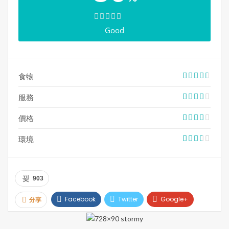
紅腸、豬大腸、雞翼等比較常見的種類，還有鮑魚仔、黑
糖豬手、蠔皇大花菰等較為特別的選項，再加上自選的麵
底，一碗完全按自己心意打造的車仔麵就此誕生！值得一
Good
提的是，除了車仔麵，老朱還供應豬油撈飯、街邊碗仔
翅、生菜魚肉湯等小吃，喜愛香港平民美食的朋友一定要
去試試！
食物
服務
價格
地址：Unit 106, 3603 Highway 7 East, Markham, ON
環境
電話：905-604-0386
網站：
https://www.thenoodlebarcanada.com/#/store-
903
home
Facebook
Twitter
Google+
分享
Pinterest
Email
Print
***本文內容及圖片，35easy生活饗樂版權所有。未經許