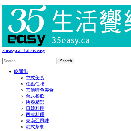
35easy.ca - Life is easy
吃通街
中式美食
任點任吃
其他特色美食
台式餐飲
快餐精選
日韓料理
西式料理
東南亞風味
港式茶餐