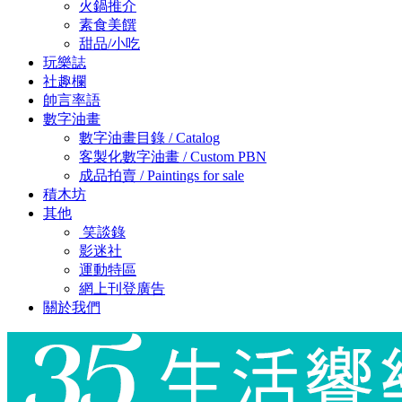
火鍋推介
素食美饌
甜品/小吃
玩樂誌
社趣欄
帥言率語
數字油畫
數字油畫目錄 / Catalog
客製化數字油畫 / Custom PBN
成品拍賣 / Paintings for sale
積木坊
其他
笑談錄
影迷社
運動特區
網上刊登廣告
關於我們