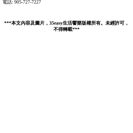
電話: 905-727-7227
***本文內容及圖片，35easy生活饗樂版權所有。未經許可，
不得轉載***