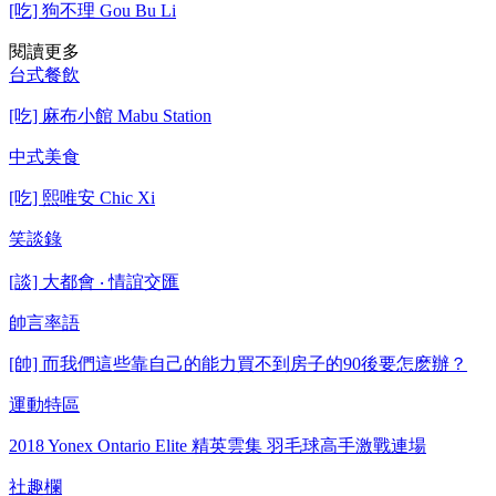
[吃] 狗不理 Gou Bu Li
閱讀更多
台式餐飲
[吃] 麻布小館 Mabu Station
中式美食
[吃] 熙唯安 Chic Xi
笑談錄
[談] 大都會 ‧ 情誼交匯
帥言率語
[帥] 而我們這些靠自己的能力買不到房子的90後要怎麽辦？
運動特區
2018 Yonex Ontario Elite 精英雲集 羽毛球高手激戰連場
社趣欄