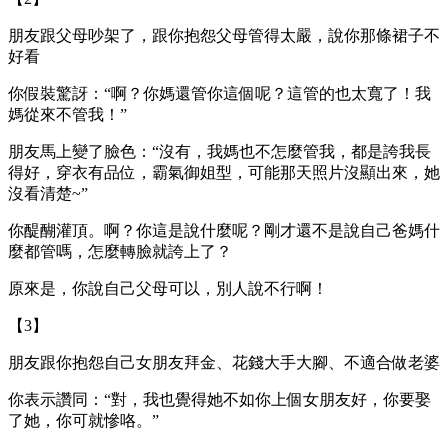
朋友跟父母吵架了，跟你抱怨父母管得太嚴，說你那條裙子不
好看
你假裝驚訝：“啊？你媽還管你這個呢？這管的也太寬了！我
媽從來不管我！”
朋友馬上變了臉色：“沒有，我媽也不怎麼管我，都是誇我長
得好，穿衣有品位，霸氣御姐型，可能那天照片沒顯出來，她
沒看清楚~”
你醍醐灌頂。啊？你這是說什麼呢？剛才還不是說自己爸媽什
麼都管嗎，怎麼轉臉就誇上了？
原來是，你說自己父母可以，別人說不行啊！
【3】
朋友跟你抱怨自己女朋友拜金、花錢大手大腳、不適合做老婆
你表示讚同：“對，我也覺得她不如你上個女朋友好，你要娶
了她，你可就慘咯。”