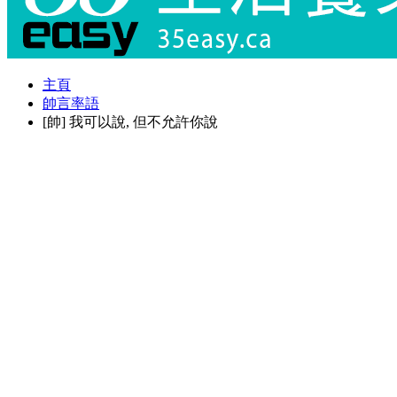
主頁
帥言率語
[帥] 我可以說, 但不允許你說