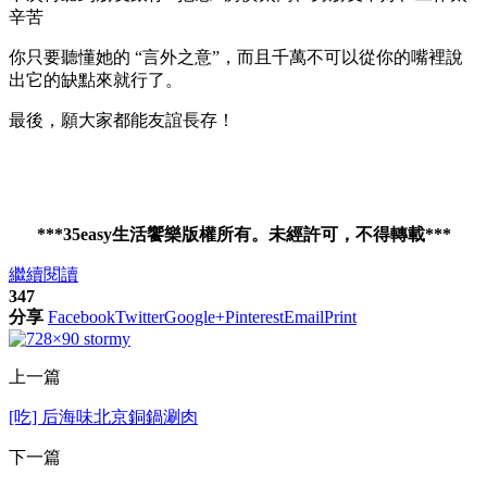
辛苦
你只要聽懂她的 “言外之意”，而且千萬不可以從你的嘴裡說
出它的缺點來就行了。
最後，願大家都能友誼長存！
***35easy生活饗樂版權所有。未經許可，不得轉載***
繼續閱讀
347
分享
Facebook
Twitter
Google+
Pinterest
Email
Print
上一篇
[吃] 后海味北京銅鍋涮肉
下一篇