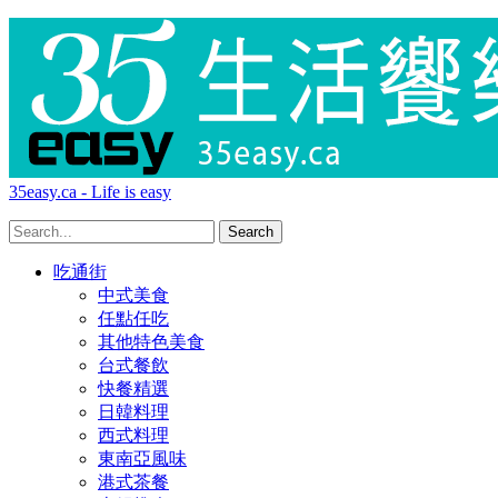
35easy.ca - Life is easy
吃通街
中式美食
任點任吃
其他特色美食
台式餐飲
快餐精選
日韓料理
西式料理
東南亞風味
港式茶餐