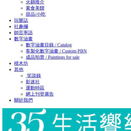
火鍋推介
素食美饌
甜品/小吃
玩樂誌
社趣欄
帥言率語
數字油畫
數字油畫目錄 / Catalog
客製化數字油畫 / Custom PBN
成品拍賣 / Paintings for sale
積木坊
其他
笑談錄
影迷社
運動特區
網上刊登廣告
關於我們